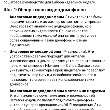
пошаговое руководство для выбора идеальной модели.
Шаг 1: Обзор типов видеодомофонов
Аналоговые видеодомофоны
. Эти устройства были
первыми на рынке и до сих пор остаются популярными.
Они работают аналогично аудиодомофонам, но с
возможностью видеть гостя. Однако качество
изображения таких моделей значительно уступает
более современным. Такие домофоны — самые
бюджетные.
Цифровые видеодомофоны
(IP-домофоны). Эти
устройства идеально подходят для жителей
многоквартирных домов, где уже установлены вызовные
панели, например, от Hikvision или Dahua. Однако стоит
учитывать, что некоторые производители не позволяют
подключить квартиру к многоабонентской панели в
подъезде, что ограничивает использование таких
домофонов.
Аналоговые видеодомофоны с сетевыми модулями
.
Это оптимальное сочетание цены и возможностей.
Сетевой модуль позволяет подключить домофон к
интернету через проводное или Wi-Fi соединение. Эти
устройства предлагают функции, аналогичные IP-