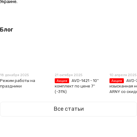
Украине.
Блог
18 декабря 2025
21 октября 2025
10 апреля 2025
Режим работы на
AVD-1421 - 10''
AVD-
Акция
Акция
праздники
комплект по цене 7''
изысканная н
(-31%)
ARNY со скид
Все статьи