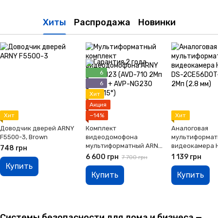
Хиты
Распродажа
Новинки
6
6
Хит
Акция
Хит
−14%
Хит
Доводчик дверей ARNY
Комплект
Аналоговая
F5500-3, Brown
видеодомофона
мультиформат
мультиформатный ARNY
видеокамера H
748 грн
AVD-7123 (AVD-710 2Мп
DS-2CE56D0T-
6 600 грн
1 139 грн
7 700 грн
7'' TFT + AVP-NG230 2Мп
2Мп (2.8 мм)
Купить
115°), White + Brown
Купить
Купить
Системы безопасности для дома и бизнеса —