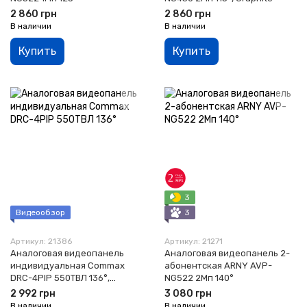
2 860 грн
2 860 грн
В наличии
В наличии
Купить
Купить
3
Видеообзор
3
Артикул: 21386
Артикул: 21271
Аналоговая видеопанель
Аналоговая видеопанель 2-
индивидуальная Commax
абонентская ARNY AVP-
DRC-4PIP 550ТВЛ 136°,
NG522 2Мп 140°
Graphite
2 992 грн
3 080 грн
В наличии
В наличии