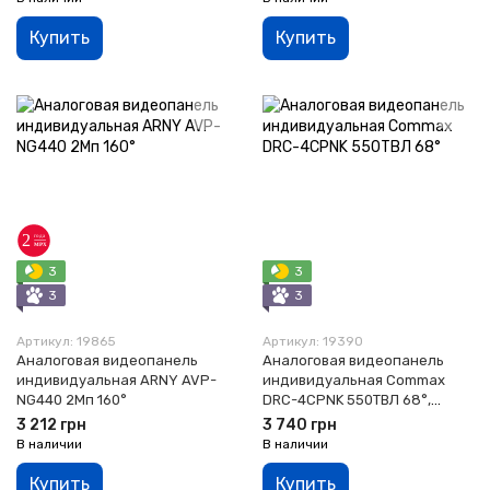
Купить
Купить
3
3
3
3
Артикул: 19865
Артикул: 19390
Аналоговая видеопанель
Аналоговая видеопанель
индивидуальная ARNY AVP-
индивидуальная Commax
NG440 2Мп 160°
DRC-4CPNK 550ТВЛ 68°,
Graphite
3 212 грн
3 740 грн
В наличии
В наличии
Купить
Купить