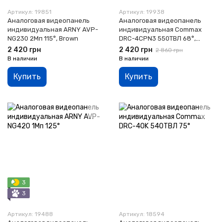
Артикул: 19851
Артикул: 19938
Аналоговая видеопанель
Аналоговая видеопанель
индивидуальная ARNY AVP-
индивидуальная Commax
NG230 2Мп 115°, Brown
DRC-4CPN3 550ТВЛ 68°,
Graphite
2 420 грн
2 420 грн
2 860 грн
В наличии
В наличии
Купить
Купить
3
3
Артикул: 19488
Артикул: 18594