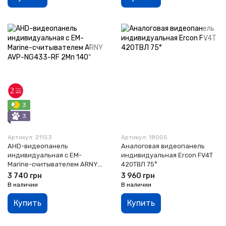
3
3
Артикул: 21153
Артикул: 18005
AHD-видеопанель
Аналоговая видеопанель
индивидуальная с EM-
индивидуальная Ercon FV4T
Marine-считывателем ARNY
420ТВЛ 75°
AVP-NG433-RF 2Мп 140°,
3 740 грн
3 960 грн
Graphite
В наличии
В наличии
Купить
Купить