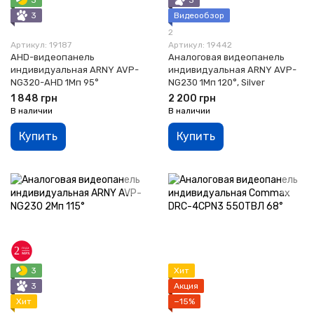
3
Видеообзор
2
Артикул: 19187
Артикул: 19442
AHD-видеопанель
Аналоговая видеопанель
индивидуальная ARNY AVP-
индивидуальная ARNY AVP-
NG320-AHD 1Мп 95°
NG230 1Мп 120°, Silver
1 848 грн
2 200 грн
В наличии
В наличии
Купить
Купить
3
Хит
3
Акция
Хит
−15%