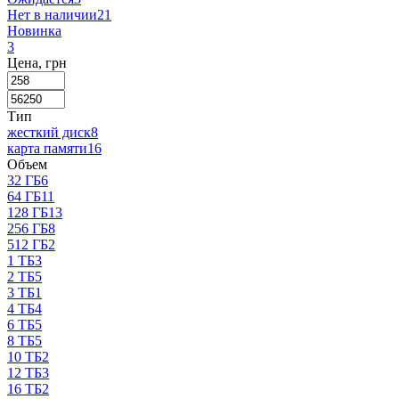
Нет в наличии
21
Новинка
3
Цена, грн
Тип
жесткий диск
8
карта памяти
16
Объем
32 ГБ
6
64 ГБ
11
128 ГБ
13
256 ГБ
8
512 ГБ
2
1 ТБ
3
2 ТБ
5
3 ТБ
1
4 ТБ
4
6 ТБ
5
8 ТБ
5
10 ТБ
2
12 ТБ
3
16 ТБ
2