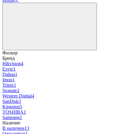
Фильтр
Бренд
Hikvision
4
Ezviz
1
Dahua
1
Imou
1
Trinix
1
Seagate
2
Western Digital
4
SanDisk
3
Kingston
5
TOSHIBA
1
Samsung
1
Наличие
В наличии
13
Ожидается
3