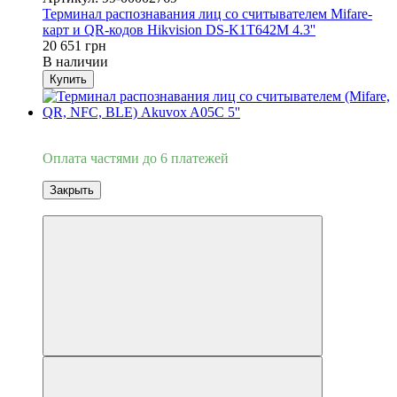
Терминал распознавания лиц со считывателем Mifare-
карт и QR-кодов Hikvision DS-K1T642M 4.3''
20 651 грн
В наличии
Купить
3
Оплата частями до 6 платежей
Закрыть
3