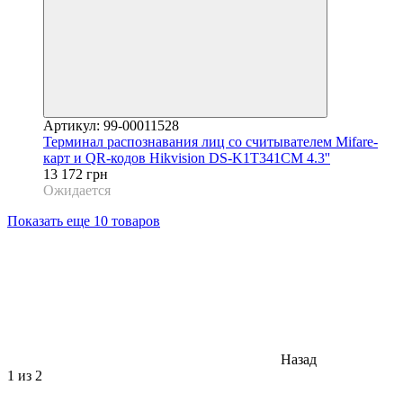
Артикул: 99-00011528
Терминал распознавания лиц со считывателем Mifare-
карт и QR-кодов Hikvision DS-K1T341CM 4.3''
13 172 грн
Ожидается
Показать еще 10 товаров
Назад
1
из 2