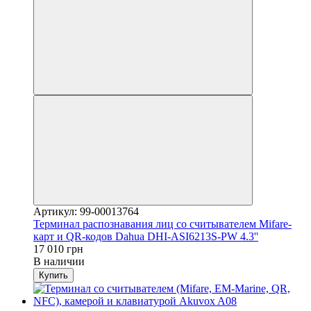
Артикул: 99-00013764
Терминал распознавания лиц со считывателем Mifare-
карт и QR-кодов Dahua DHI-ASI6213S-PW 4.3''
17 010 грн
В наличии
Купить