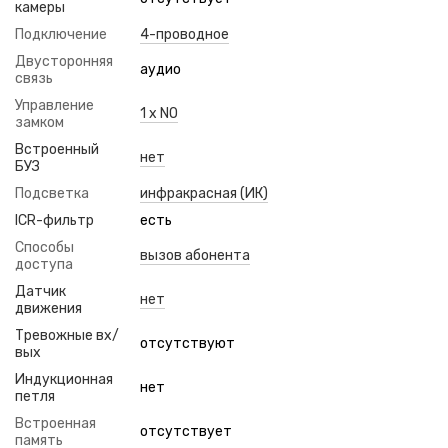
камеры
Подключение
4-проводное
Двусторонняя
аудио
связь
Управление
1 x NO
замком
Встроенный
нет
БУЗ
Подсветка
инфракрасная (ИК)
ICR-фильтр
есть
Способы
вызов абонента
доступа
Датчик
нет
движения
Тревожные вх/
отсутствуют
вых
Индукционная
нет
петля
Встроенная
отсутствует
память