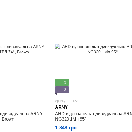
3
3
Артикул: 19122
ARNY
 індивидуальна ARNY
AHD-відеопанель індивидуальна AR
, Brown
NG320 1Мп 95°
1 848 грн