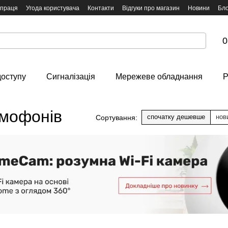
впраця
Угода користувача
Контакти
Відгуки про магазин
Новини
Бло
0
доступу
Сигналізація
Мережеве обладнання
Р
омофонів
спочатку дешевше
нов
Сортування: