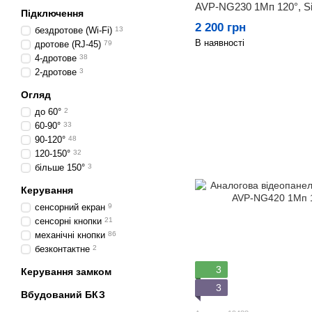
AVP-NG230 1Мп 120°, Si
Підключення
2 200 грн
бездротове (Wi-Fi)
13
В наявності
дротове (RJ-45)
79
4-дротове
38
2-дротове
3
Огляд
до 60°
2
60-90°
33
90-120°
48
120-150°
32
більше 150°
3
Керування
сенсорний екран
9
сенсорні кнопки
21
механічні кнопки
86
безконтактне
2
3
Керування замком
3
Вбудований БКЗ