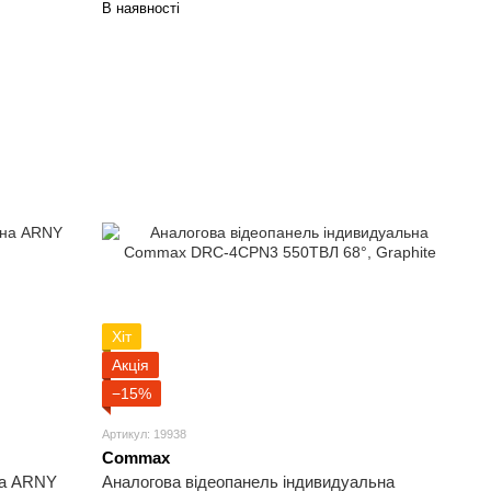
В наявності
Хіт
Акція
−15%
Артикул: 19938
Commax
на ARNY
Аналогова відеопанель індивидуальна