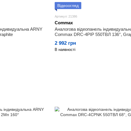
Відеоогляд
Артикул: 21386
Commax
 індивидуальна ARNY
Аналогова відеопанель індивидуальн
aphite
Commax DRC-4PIP 550ТВЛ 136°, Grap
2 992 грн
В наявності