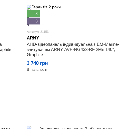
3
3
Артикул: 21153
ARNY
а
AHD-відеопанель індивидуальна з EM-Marine-
phite
зчитувачем ARNY AVP-NG433-RF 2Мп 140°,
Graphite
3 740 грн
В наявності