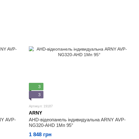
3
3
Артикул: 19187
ARNY
NY AVP-
AHD-відеопанель індивидуальна ARNY AVP-
NG320-AHD 1Мп 95°
1 848 грн