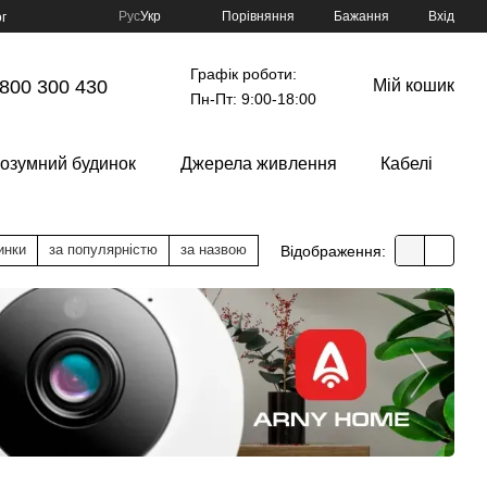
Порівняння
Рус
Укр
Бажання
Вхід
г
Графік роботи:
800 300 430
Мій кошик
Пн-Пт: 9:00-18:00
озумний будинок
Джерела живлення
Кабелі
инки
за популярністю
за назвою
Відображення: