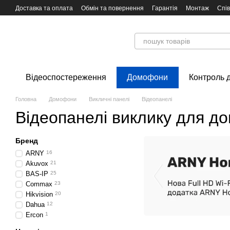
Перейти до основного контенту
Доставка та оплата
Обмін та повернення
Гарантія
Монтаж
Спі
Відеоспостереження
Домофони
Контроль 
Головна
Домофони
Викличні панелі
Відеопанелі
Відеопанелі виклику для д
Бренд
ARNY
16
Akuvox
21
BAS-IP
25
Commax
23
Hikvision
20
Dahua
12
Ercon
1