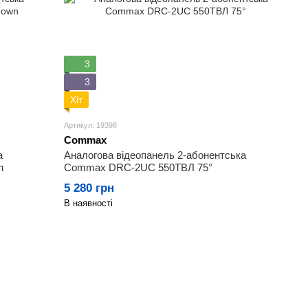
3
3
Хіт
Артикул: 19398
Commax
а
Аналогова відеопанель 2-абонентська
n
Commax DRC-2UC 550ТВЛ 75°
5 280 грн
В наявності