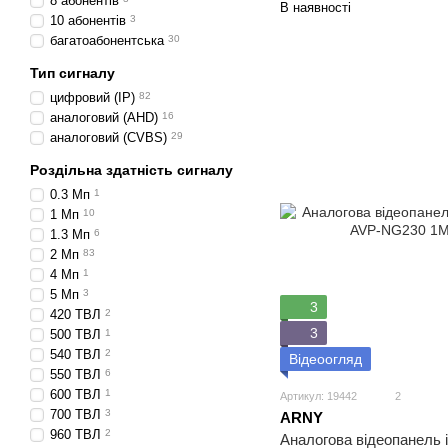
8 абонентів
В наявності
10 абонентів
3
багатоабонентська
30
Тип сигналу
цифровий (IP)
82
аналоговий (AHD)
16
аналоговий (CVBS)
29
Роздільна здатність сигналу
0.3 Мп
1
1 Мп
10
1.3 Мп
6
2 Мп
83
4 Мп
1
5 Мп
3
3
420 ТВЛ
2
3
500 ТВЛ
1
540 ТВЛ
2
Відеоогляд
550 ТВЛ
6
600 ТВЛ
1
Артикул: 19442
2
700 ТВЛ
3
ARNY
960 ТВЛ
2
Аналогова відеопанель