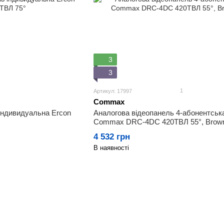
3
3
1
Артикул: 17997
Commax
індивидуальна Ercon
Аналогова відеопанель 4-абонентськ
Commax DRC-4DC 420ТВЛ 55°, Brow
4 532 грн
В наявності