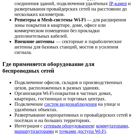
соединения зданий, подключения удалённых
IP-камер
и
развертывания провайдерских сетей на расстоянии до
нескольких километров.
Репитеры и Mesh-системы Wi-Fi
— для расширения
зоны покрытия в квартире, доме, офисе или
коммерческом помещении без прокладки
дополнительных кабелей.
Внешние антенны
— секторные и параболические
антенны для базовых станций, мостов и усиления
сигнала.
Где применяется оборудование для
беспроводных сетей
Подключение офисов, складов и производственных
цехов, расположенных в разных зданиях.
Организация Wi-Fi-покрытия в частных домах,
квартирах, гостиницах и торговых центрах.
Подключение
систем видеонаблюдения
на улице и
удалённых объектах.
Развертывание корпоративных и провайдерских сетей в
посёлках и на больших территориях.
Интеграция с
сетевым оборудованием
:
коммутаторами
,
маршрутизаторами
и
точками доступа Wi-Fi
.