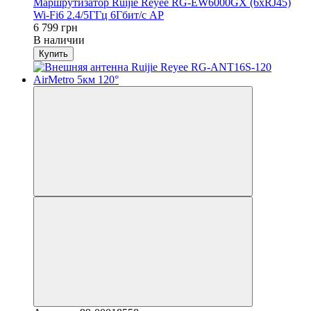
Маршрутизатор Ruijie Reyee RG-EW6000GX (6xRJ45)
Wi-Fi6 2.4/5ГГц 6Гбит/с AP
6 799 грн
В наличии
Купить