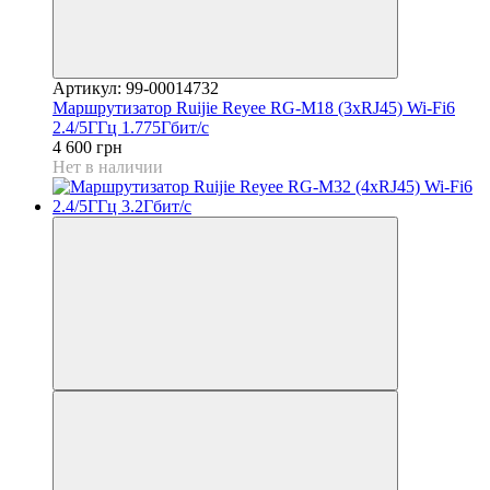
Артикул: 99-00014732
Маршрутизатор Ruijie Reyee RG-M18 (3xRJ45) Wi-Fi6
2.4/5ГГц 1.775Гбит/с
4 600 грн
Нет в наличии