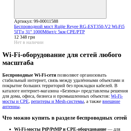
Артикул: 99-00011588
Беспроводной мост Ruijie Reyee RG-EST350-V2 Wi-Fi5
5ГГц 31° 1000Мбит/с 5км CPE/PTP
12 348 грн
Нет в наличии
Wi-Fi-оборудование для сетей любого
масштаба
Беспроводные Wi-Fi-сети
позволяют организовать
стабильный интернет, связь между удалёнными объектами и
покрытие больших территорий без прокладки кабелей. В
каталоге интернет-магазина «Безпека» представлены решения
для дома, офиса, бизнеса и промышленных объектов:
Wi-Fi-
мосты и CPE
,
репитеры и Mesh-системы
, а также
внешние
антенны
.
Что можно купить в разделе беспроводных сетей
Wi-Fi-мосты PtP/PtMP и CPE-оборудование
— для