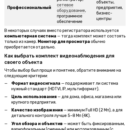
объекты,
сетевое
Профессиональный
предприятия,
оборудование
,
бизнес-
программное
центры
обеспечение
В некоторых случаях вместо регистратора используется
компьютерная система
— тогда комплект может состоять
только из камер.
Монитор для просмотра
обычно
приобретается отдельно.
Как выбрать комплект видеонаблюдения для
своего объекта
Чтобы выбор был проще и понятнее, обратите внимание на
следующие критерии:
Формат видеосигнала
— поддерживает ли система
нужный стандарт (HDTVI, IP, мультиформат).
Цель использования
— для дома, офиса, магазина или
крупного предприятия.
Качество изображения
— минимум Full HD (2 Мп), а для
детального контроля лучше 5–8 Мп (4K).
Угол обзора и объектив
— может быть фиксированным,
вариофокальным (сменным) или моторизованным (с