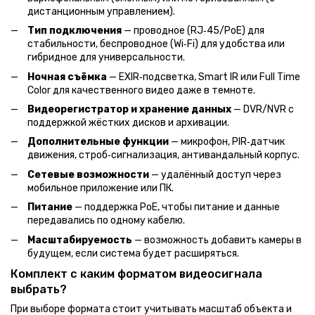
дистанционным управлением).
Тип подключения
— проводное (RJ‑45/PoE) для
стабильности, беспроводное (Wi‑Fi) для удобства или
гибридное для универсальности.
Ночная съёмка
— EXIR‑подсветка, Smart IR или Full Time
Color для качественного видео даже в темноте.
Видеорегистратор и хранение данных
— DVR/NVR с
поддержкой жёстких дисков и архивации.
Дополнительные функции
— микрофон, PIR‑датчик
движения, строб‑сигнализация, антивандальный корпус.
Сетевые возможности
— удалённый доступ через
мобильное приложение или ПК.
Питание
— поддержка PoE, чтобы питание и данные
передавались по одному кабелю.
Масштабируемость
— возможность добавить камеры в
будущем, если система будет расширяться.
Комплект с каким форматом видеосигнала
выбрать?
При выборе формата стоит учитывать масштаб объекта и