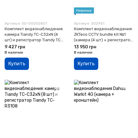
Новинка
Артикул: 00-00002807
Артикул: 302951
Комплект видеонаблюдения:
Комплект видеонаблюдения
камера Tiandy TC-C32xN (4
ZKTeco CCTV bundle kit №1
шт) и регистратор Tiandy TC-
(камера (4 шт) + регистратор
R3104
+ коммутатор)
9 427 грн
13 950 грн
В наличии
В наличии
Купить
Купить