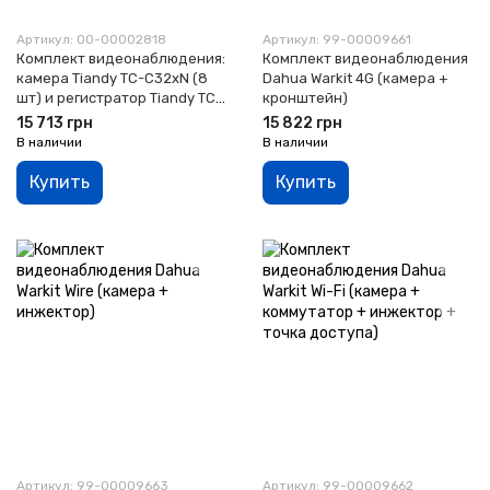
Артикул: 00-00002818
Артикул: 99-00009661
Комплект видеонаблюдения:
Комплект видеонаблюдения
камера Tiandy TC-C32xN (8
Dahua Warkit 4G (камера +
шт) и регистратор Tiandy TC-
кронштейн)
R3108
15 713 грн
15 822 грн
В наличии
В наличии
Купить
Купить
Артикул: 99-00009663
Артикул: 99-00009662