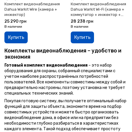
Комплект видеонаблюдения
Комплект видеонаблюдения
Dahua Warkit Wire (камера +
Dahua Warkit Wi-Fi (камера +
инжектор)
коммутатор + инжектор +
точка доступа)
25 290 грн
28 238 грн
В наличии
В наличии
Купить
Купить
Комплекты видеонаблюдения – удобство и
экономия
Готовый комплект видеонаблюдения
– это набор
оборудования для охраны, собранный специалистами с
учетом наиболее распространённых потребностей
пользователей. Все компоненты совместимы между собой и
предварительно настроены, поэтому установка не требует
специальных технических знаний.
Покупая готовую систему, вы получаете оптимальный набор
функций для защиты объекта, экономите время на подбор
совместимых устройств и можете быстро организовать
видеонаблюдение дома, в офисе или на предприятии без
необходимости глубоко разбираться в характеристиках
каждого элемента. Такой подход обеспечивает простоту