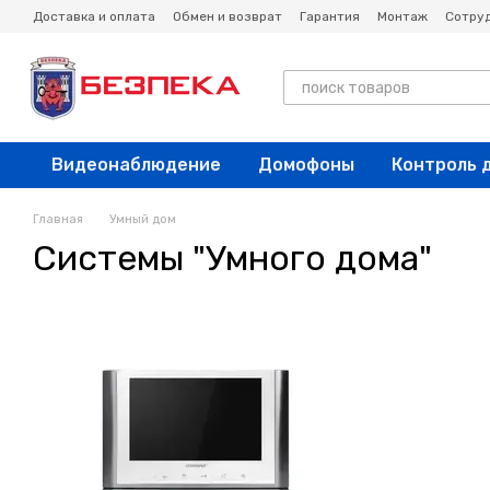
Перейти к основному контенту
Доставка и оплата
Обмен и возврат
Гарантия
Монтаж
Сотру
Новости
Блог
Видеонаблюдение
Домофоны
Контроль 
Главная
Умный дом
Системы "Умного дома"