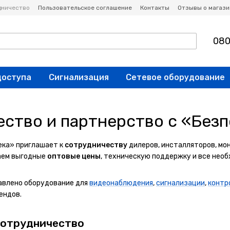
дничество
Пользовательское соглашение
Контакты
Отзывы о магази
080
доступа
Сигнализация
Сетевое оборудование
ство и партнерство с «Безп
ека» приглашает к
сотрудничеству
дилеров, инсталляторов, мо
аем выгодные
оптовые цены
, техническую поддержку и все нео
авлено оборудование для
видеонаблюдения
,
сигнализации
,
контр
ендов.
сотрудничество