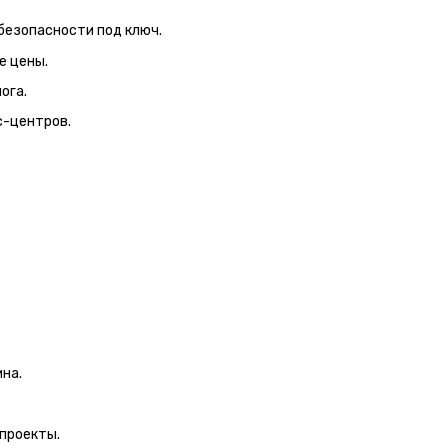
безопасности под ключ.
е цены.
ога.
с-центров.
на.
проекты.