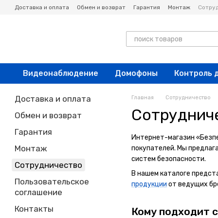
Перейти к основному контенту
Доставка и оплата
Обмен и возврат
Гарантия
Монтаж
Сотру
Новости
Блог
Видеонаблюдение
Домофоны
Контроль 
Доставка и оплата
Главная
Сотрудничество
Сотрудниче
Обмен и возврат
Гарантия
Интернет-магазин «Безп
Монтаж
покупателей. Мы предлаг
систем безопасности.
Сотрудничество
В нашем каталоге предст
Пользовательское
продукции
от ведущих бр
соглашение
Контакты
Кому подходит 