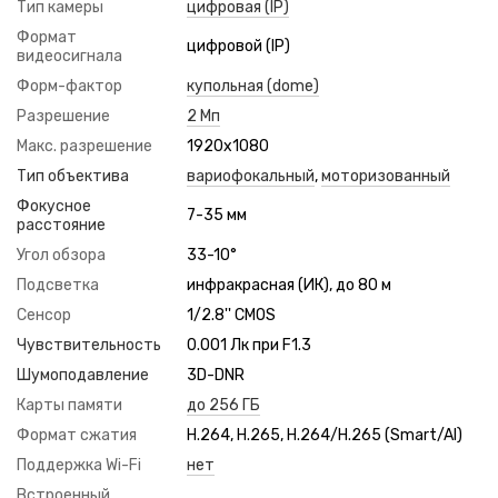
Тип камеры
цифровая (IP)
Формат
цифровой (IP)
видеосигнала
Форм-фактор
купольная (dome)
Разрешение
2 Мп
Макс. разрешение
1920x1080
Тип объектива
вариофокальный
,
моторизованный
Фокусное
7-35 мм
расстояние
Угол обзора
33-10°
Подсветка
инфракрасная (ИК), до 80 м
Сенсор
1/2.8'' CMOS
Чувствительность
0.001 Лк при F1.3
Шумоподавление
3D-DNR
Карты памяти
до 256 ГБ
Формат сжатия
H.264, H.265, H.264/H.265 (Smart/AI)
Поддержка Wi-Fi
нет
Встроенный