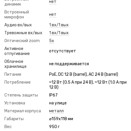
нет
динамик
Встроенный
нет
микрофон
Аудио вх/вых
1 вх/1 вых
Тревожные вх/вых
1 вх/1 вых
Оптический zoom
5x
Активное
отсутствует
отпугивание
Облачное
не поддерживается
хранилище
Питание
PoE, DC 12 В (barrel), AC 24 В (barrel)
Потребление
≈12 Вт (0.5 А при 24 В), ≈12 Вт (1.0 А при
12 В)
Степень защиты
IP67
Установка
на улице
Материал корпуса
металл
Габариты
⌀159х118 мм
Вес
950 г