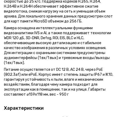
скоростью до 25 к/с. Поддержка кодеков H.265, H.264,
Камеры видеонаблюдения с разрешением 4 мп
Ip видеокамера dahua dh-ipc-hdbw2431rp-zas (2.7-13.5 мм)
Датчик пожарной сигнализации купить
видеодомофон
беспроводная сигнализация
кнопка выхода
блок питания для сигнализации
распродажа видеорегистраторов
H.264B и H.264H обеспечивает эффективное сжатие
Видеонаблюдение распродажа - sunkwang
Turbo hd видеокамера hikvision ds-2ce5ah8t-vpit3zf (2.7-13.5
Купить датчик на движение
ip домофон
охранная сигнализация
электромеханический замок
дешевые видеодомофоны
видеопотока, снижая нагрузку на сеть и уменьшая объем
мм)
Дополнительное оборудование для домофонов arny
Цена видеорегистраторов
комплекты домофонов
датчики движения
электромагнитный замок
архива. Для локального хранения данных предусмотрен слот
Пожарный датчик тирас спк - тирас
Жесткие диски для видеонаблюдения western digital
для карт памяти MicroSD объемом до 256 ГБ.
панель домофона
комбинированные датчики движения
контроллер скуд
Кабель vector 10х0.22 экран
Комплекты домофонов с гарантией 2 года
трубка домофона
датчик разбития стекла
электромеханические защелка
Камера оснащена интеллектуальными функциями
Ip видеокамера dahua dh-ipc-hfw1435sp-w (2.8 мм)
Доводчики дверей geze
аудиодомофон
датчик удара
доводчик двери
видеоаналитики IVS и AI, а также поддерживает технологии
Ip видеокамера dh-sd1a404xb-gnr (2.8 - 12 мм)
Ip видеодомофоны с разрешением экрана 1280×800
WDR 120 дБ, 3D-DNR, Defog, ROI, EIS, BLC и HLC,
аудиопанель домофона
герконовые датчики
ключ от домофона
Ip видеокамера hikvision ds-2de5425iw-aе (b) (4.8-120 мм)
Дополнительное оборудование для домофонов noname
обеспечивающие высокую детализацию и стабильное
gsm сигнализация
контроллеры доступа и считыватели
Turbo hd видеокамера hikvision ds-2ce16d0t-itfs (2.8 мм)
Видеопанели для домофона с углом обзора 95⁰
качество изображения в различных условиях освещения.
потенциал сигнализация
Видеопанель arny avp-ng522 2mpx
Видеопанели для домофона с форматом видеосигнала h.265
Для интеграции с охранными системами предусмотрены
пожарная сигнализация
Датчик движения crow genius
Комплекты домофонов с фоторамкой
аудиоинтерфейсы (1 вх/1 вых) и тревожные входы/выходы
датчик дыма
Ip видеорегистратор dahua dhi-nvr5432-16p-i/l
(1 вх/1 вых).
Камеры видеонаблюдения с разрешением 12 мп
аякс сигнализация
Коммуникационный модуль лунь линд 7т доп.комплект
Питание осуществляется от DC 12 В, AC 24 В, через PoE
(802.3af) или ePoE. Корпус имеет степень защиты IP67 и IK10,
гарантируя устойчивость к пыли, влаге и механическим
воздействиям, благодаря чему камера подходит для
эксплуатации как в помещении, так и на улице. Габариты
составляют ⌀159x118 мм, вес - 950 г
Характеристики