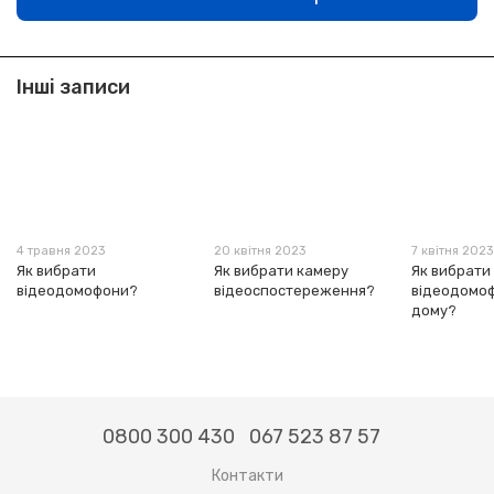
Інші записи
4 травня 2023
20 квітня 2023
7 квітня 2023
Як вибрати
Як вибрати камеру
Як вибрати
відеодомофони?
відеоспостереження?
відеодомо
дому?
0800 300 430
067 523 87 57
Контакти