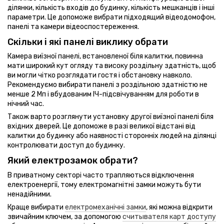
ділянки, кількість входів до будинку, кількість мешканців і інші
параметри. Це допоможе вибрати підходящий відеодомофон,
панелі та камери відеоспостереження.
Скільки і які панелі виклику обрати
Камера виїзної панелі, встановленої біля калитки, повинна
мати широкий кут огляду та високу роздільну здатність, щоб
ви могли чітко розглядати гостя і обстановку навколо.
Рекомендуємо вибирати панелі з роздільною здатністю не
менше 2 Мп і вбудованим ІЧ-підсвічуванням для роботи в
нічний час.
Також варто розглянути установку другої виїзної панелі біля
вхідних дверей. Це допоможе в разі великої відстані від
калитки до будинку або наявності сторонніх людей на ділянці
контролювати доступ до будинку.
Який електрозамок обрати?
В приватному секторі часто трапляються відключення
електроенергії, тому електромагнітні замки можуть бути
ненадійними.
Краще вибирати
електромеханічні замки
, які можна відкрити
звичайним ключем, за допомогою
считывателя карт доступу