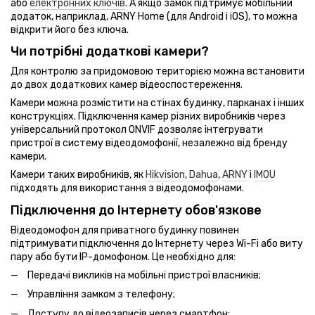
або
електронних ключів
. А якщо замок підтримує мобільний
додаток, наприклад, ARNY Home (для Android і iOS), то можна
відкрити його без ключа.
Чи потрібні додаткові камери?
Для контролю за придомовою територією можна встановити
до двох додаткових камер відеоспостереження.
Камери можна розмістити на стінах будинку, парканах і інших
конструкціях. Підключення камер різних виробників через
універсальний протокол ONVIF дозволяє інтегрувати
пристрої в систему відеодомофонії, незалежно від бренду
камери.
Камери таких виробників, як
Hikvision
,
Dahua
,
ARNY
і
IMOU
підходять для використання з відеодомофонами.
Підключення до Інтернету обов'язкове
Відеодомофон для приватного будинку повинен
підтримувати підключення до Інтернету через Wi-Fi або виту
пару або бути IP-домофоном. Це необхідно для:
Передачі викликів на мобільні пристрої власників;
Управління замком з телефону;
Доступу до відеозаписів через смартфон;