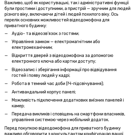
Важливо, щоб як користувацькі, так і адміністративні функції
були простими і доступними, а пристрій — зручним для людей
різного віку, включаючи дітей і людей похилого віку. Ось
перелік основних можливостей відеодомофона для
приватного будинку:
Аудіо- та відеозв'язок з гостями;
Управління замком — електромагнітним або
електромеханічним;
Відкриття дверей з відеодомофона за допомогою
електронного ключа або картки доступу;
Відеозапис і зберігання інформації про відвідування
гостей і появу людей у кадрі;
Робота в темний час доби (ІЧ-підсвічування);
Антивандальний корпус панелі;
Можливість підключення додаткових виїзних панелей і
камер;
Передача викликів і сповіщень на смартфони власників,
управління системою через мобільний додаток.
Перед покупкою відеодомофона для приватного будинку
важливо обговорити з консультантом конфігурацію вашої