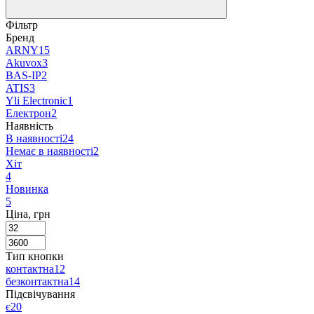
Фільтр
Бренд
ARNY
15
Akuvox
3
BAS-IP
2
ATIS
3
Yli Electronic
1
Електрон
2
Наявність
В наявності
24
Немає в наявності
2
Хіт
4
Новинка
5
Ціна, грн
Тип кнопки
контактна
12
безконтактна
14
Підсвічування
є
20