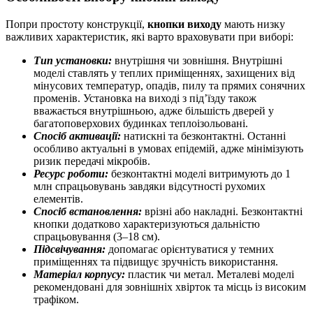
Попри простоту конструкції,
кнопки виходу
мають низку
важливих характеристик, які варто враховувати при виборі:
Тип установки:
внутрішня чи зовнішня. Внутрішні
моделі ставлять у теплих приміщеннях, захищених від
мінусових температур, опадів, пилу та прямих сонячних
променів. Установка на виході з під’їзду також
вважається внутрішньою, адже більшість дверей у
багатоповерхових будинках теплоізольовані.
Спосіб активації:
натискні та безконтактні. Останні
особливо актуальні в умовах епідемій, адже мінімізують
ризик передачі мікробів.
Ресурс роботи:
безконтактні моделі витримують до 1
млн спрацьовувань завдяки відсутності рухомих
елементів.
Спосіб встановлення:
врізні або накладні. Безконтактні
кнопки додатково характеризуються дальністю
спрацьовування (3–18 см).
Підсвічування:
допомагає орієнтуватися у темних
приміщеннях та підвищує зручність використання.
Матеріал корпусу:
пластик чи метал. Металеві моделі
рекомендовані для зовнішніх хвірток та місць із високим
трафіком.