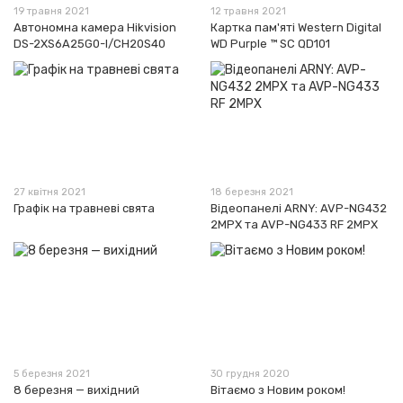
19 травня 2021
12 травня 2021
Автономна камера Hikvision
Картка пам'яті Western Digital
DS-2XS6A25G0-I/CH20S40
WD Purple ™ SC QD101
27 квітня 2021
18 березня 2021
Графік на травневі свята
Відеопанелі ARNY: AVP-NG432
2MPX та AVP-NG433 RF 2MPX
5 березня 2021
30 грудня 2020
8 березня — вихідний
Вітаємо з Новим роком!