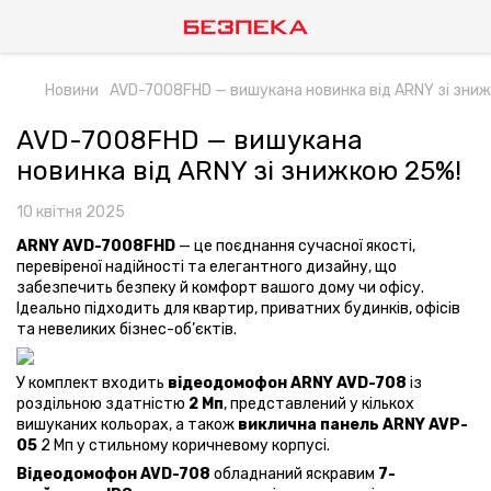
Новини
AVD-7008FHD — вишукана новинка від ARNY зі зни
AVD-7008FHD — вишукана
новинка від ARNY зі знижкою 25%!
10 квітня 2025
ARNY AVD-7008FHD
— це поєднання сучасної якості,
перевіреної надійності та елегантного дизайну, що
забезпечить безпеку й комфорт вашого дому чи офісу.
Ідеально підходить для квартир, приватних будинків, офісів
та невеликих бізнес-об’єктів.
У комплект входить
відеодомофон ARNY AVD-708
із
роздільною здатністю
2 Мп
, представлений у кількох
вишуканих кольорах, а також
виклична панель ARNY AVP-
05
2 Мп у стильному коричневому корпусі.
Відеодомофон AVD-708
обладнаний яскравим
7-