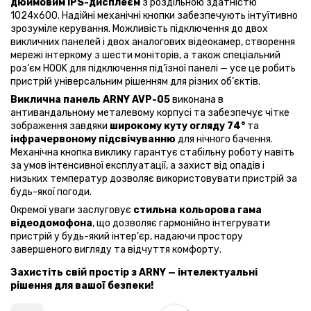
дюймовим IPS-дисплеєм
з роздільною здатністю
1024x600. Надійні механічні кнопки забезпечують інтуїтивно
зрозуміле керування. Можливість підключення до двох
викличних панелей і двох аналогових відеокамер, створення
мережі інтеркому з шести моніторів, а також спеціальний
роз’єм HOOK для підключення під’їзної панелі — усе це робить
пристрій універсальним рішенням для різних об’єктів.
Виклична панель ARNY AVP-05
виконана в
антивандальному металевому корпусі та забезпечує чітке
зображення завдяки
широкому куту огляду 74°
та
інфрачервоному підсвічуванню
для нічного бачення.
Механічна кнопка виклику гарантує стабільну роботу навіть
за умов інтенсивної експлуатації, а захист від опадів і
низьких температур дозволяє використовувати пристрій за
будь-якої погоди.
Окремої уваги заслуговує
стильна кольорова гама
відеодомофона
, що дозволяє гармонійно інтегрувати
пристрій у будь-який інтер’єр, надаючи простору
завершеного вигляду та відчуття комфорту.
Захистіть свій простір з ARNY — інтелектуальні
рішення для вашої безпеки!