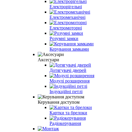
Електрорігельні
Електромеханічні
Електромоторні
Розумні замки
Керування замками
Аксесуари
Дотягувачі дверей
Модулі розширення
Індукційні петлі
Керування доступом
Картки та брелоки
Радіокерування