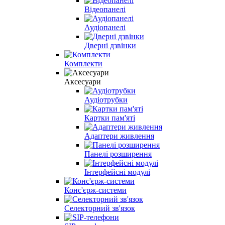
Відеопанелі
Аудіопанелі
Дверні дзвінки
Комплекти
Аксесуари
Аудіотрубки
Картки пам'яті
Адаптери живлення
Панелі розширення
Інтерфейсні модулі
Конс'єрж-системи
Селекторний зв'язок