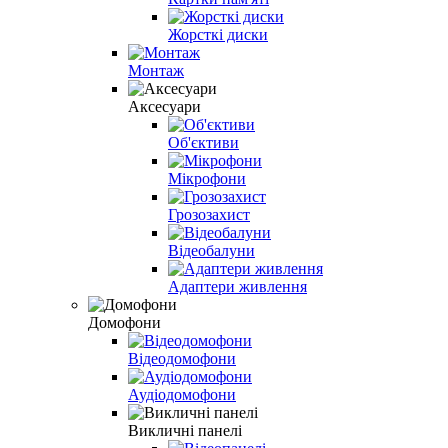
Жорсткі диски
Монтаж
Аксесуари
Об'єктиви
Мікрофони
Грозозахист
Відеобалуни
Адаптери живлення
Домофони
Відеодомофони
Аудіодомофони
Викличні панелі