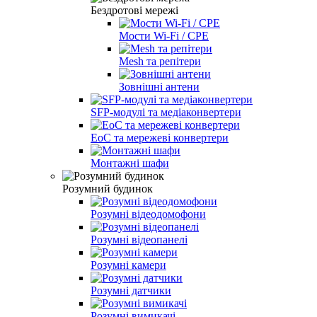
Бездротові мережі
Мости Wi-Fi / CPE
Mesh та репітери
Зовнішні антени
SFP-модулі та медіаконвертери
EoC та мережеві конвертери
Монтажні шафи
Розумний будинок
Розумні відеодомофони
Розумні відеопанелі
Розумні камери
Розумні датчики
Розумні вимикачі