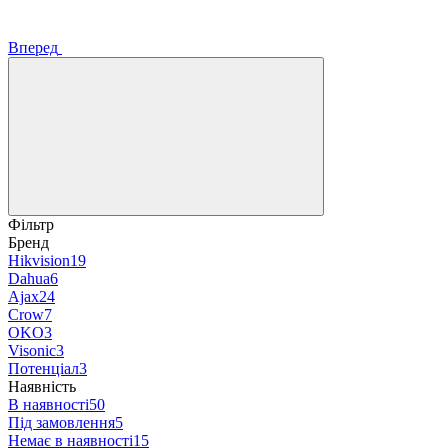
Вперед
Фільтр
Бренд
Hikvision
19
Dahua
6
Ajax
24
Crow
7
OKO
3
Visonic
3
Потенціал
3
Наявність
В наявності
50
Під замовлення
5
Немає в наявності
15