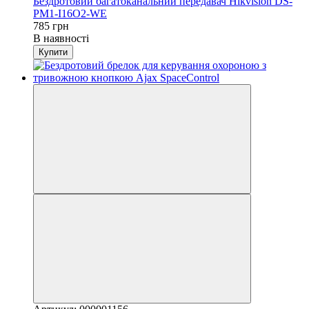
Бездротовий багатоканальний передавач Hikvision DS-
PM1-I16O2-WE
785 грн
В наявності
Купити