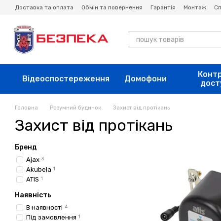
Перейти до основного контенту
Доставка та оплата
Обмін та повернення
Гарантія
Монтаж
Сп
Конт
Відеоспостереження
Домофони
дост
Головна
Розумний будинок
Захист від протікань
Захист від протікань
Бренд
Ajax
3
Akubela
1
ATIS
1
Наявність
В наявності
4
Під замовлення
1