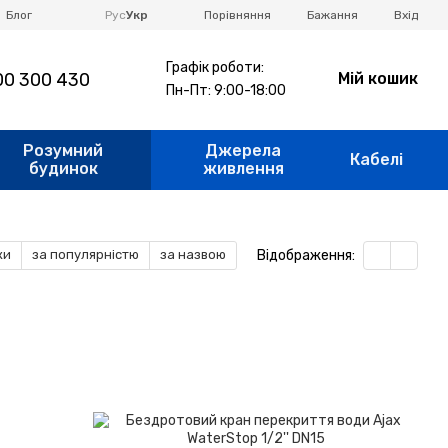
Порівняння
Блог
Рус
Укр
Бажання
Вхід
Графік роботи:
0 300 430
Мій кошик
Пн-Пт: 9:00-18:00
Розумний
Джерела
Кабелі
будинок
живлення
Відображення:
ки
за популярністю
за назвою