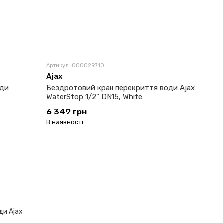
Артикул: 000029710
Ajax
оди
Бездротовий кран перекриття води Ajax
WaterStop 1/2'' DN15, White
6 349 грн
В наявності