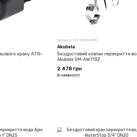
Артикул: 00-00002699
Akubela
ьового крану ATIS-
Бездротовий клапан перекриття в
Akubela SM-AW713Z
2 478 грн
В наявності