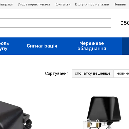
івпраця
Угода користувача
Контакти
Відгуки про магазин
Новини
080
роль
Мережеве
Сигналізація
упу
обладнання
Сортування:
спочатку дешевше
новин