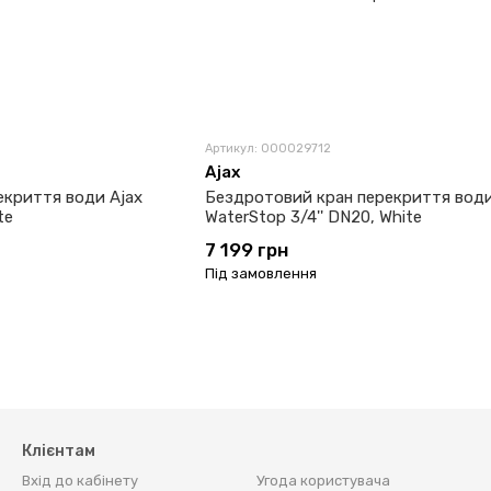
Артикул: 000029712
Ajax
екриття води Ajax
Бездротовий кран перекриття води
te
WaterStop 3/4'' DN20, White
7 199 грн
Під замовлення
Клієнтам
Вхід до кабінету
Угода користувача