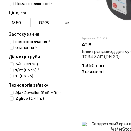
Немає в наявності
2
Ціна, грн
Від Ціна, грн
До Ціна, грн
ОК
Застосування
Артикул: 114332
водопостачання
4
ATIS
опалення
3
Електропривод для кул
TC34 3/4'' (DN 20)
Діаметр труби
3/4'' (DN 20)
1
1 350 грн
1/2'' (DN 15)
1
В наявності
1'' (DN 25)
1
Технологія зв'язку
Ajax Jeweller (868 МГц)
3
ZigBee (2.4 ГГц)
1