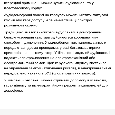
всередині приміщень можна купити аудіопанель та у
пластмасовому корпусі.
Аудіодомофонні панелі на корпусах можуть містити зчитувачі
ключів або карт доступу. Але найчастіше ці пристрої
розміщують окремо.
Традиційно зв'язок викликової аудіопанелі з домофонним
блоком усередині квартири здійснюється координатним
способом підключення. У малоабонентних панелях сигнали
передаються двома проводами, у разі багатоквартирних
пристроїв – через комутатор. У більшості моделей аудіопанелі
подають електроживлення на електромеханічний або
електромагнітний замок. Щоб керуючого імпульсу вистачило
на управління замком (втягування ригеля), в електричній схемі
передбачено наявність БУЗ (блок управління замком).
У компанії «Безпека» можна отримати допомогу в установці,
гарантійному та післягарантійному ремонті аудіопанелей для
домофона.