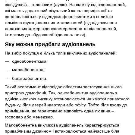
відвідувача – голосовим (аудіо). На відміну від відеопанелей,
які мають додатковий візуальний канал верифікації та
встановлюються у відеодомофонні системи з великою
кількістю функціональних можливостей (від підключення
додаткових камер відеоспостереження та відеопанелей,
інтеркому до вбудованої відеоаналітики).
Яку можна придбати аудіопанель
На вибір покупця є кілька типів викличних аудіопанелей:
одноабонентська;
малоабонентна;
багатоабонентна.
Такий асортимент відповідає областям застосування цього
пристрою домофонії. Так, одноабонентна аудіопанель з
однією кнопкою виклику встановлюється на хвіртки приватного
будинку, біля дверей квартири або офісу. Тобто біля входу до
приміщення, де гарантовано відповість одна людина –
господар або менеджер.
Малоабонентна викликова аудіопанель характеризується
привабливим дизайном і встановлюється найчастіше біля