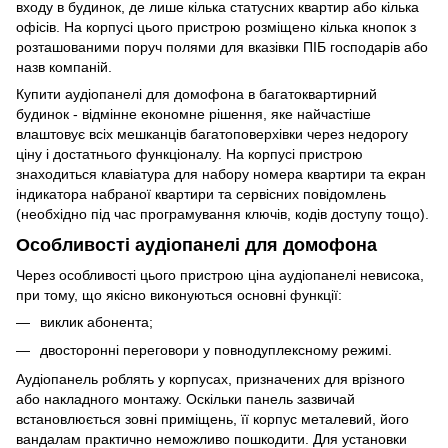
входу в будинок, де лише кілька статусних квартир або кілька
офісів. На корпусі цього пристрою розміщено кілька кнопок з
розташованими поруч полями для вказівки ПІБ господарів або
назв компаній.
Купити аудіопанелі для домофона в багатоквартирний
будинок - відмінне економне рішення, яке найчастіше
влаштовує всіх мешканців багатоповерхівки через недорогу
ціну і достатнього функціоналу. На корпусі пристрою
знаходиться клавіатура для набору номера квартири та екран
індикатора набраної квартири та сервісних повідомлень
(необхідно під час програмування ключів, кодів доступу тощо).
Особливості аудіопанелі для домофона
Через особливості цього пристрою ціна аудіопанелі невисока,
при тому, що якісно виконуються основні функції:
виклик абонента;
двосторонні переговори у повнодуплексному режимі.
Аудіопанель роблять у корпусах, призначених для врізного
або накладного монтажу. Оскільки панель зазвичай
встановлюється зовні приміщень, її корпус металевий, його
вандалам практично неможливо пошкодити. Для установки