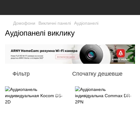
Домофони
Викличні панелі
Аудіопанелі
Аудіопанелі виклику
Фільтр
Спочатку дешевше