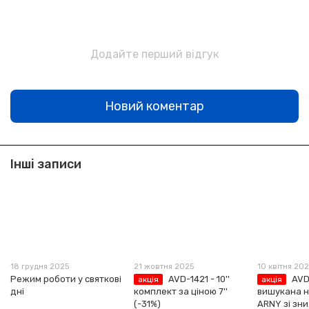
Додайте перший відгук
Новий коментар
Інші записи
18 грудня 2025
21 жовтня 2025
10 квітня 20
Режим роботи у святкові
AVD-1421 - 10''
AVD
акція
акція
дні
комплект за ціною 7''
вишукана н
(-31%)
ARNY зі зн