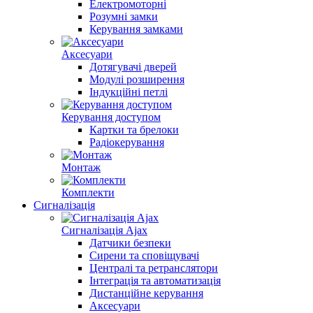
Електромоторні
Розумні замки
Керування замками
Аксесуари
Дотягувачі дверей
Модулі розширення
Індукційні петлі
Керування доступом
Картки та брелоки
Радіокерування
Монтаж
Комплекти
Сигналізація
Сигналізація Ajax
Датчики безпеки
Сирени та сповіщувачі
Централі та ретранслятори
Інтеграція та автоматизація
Дистанційне керування
Аксесуари