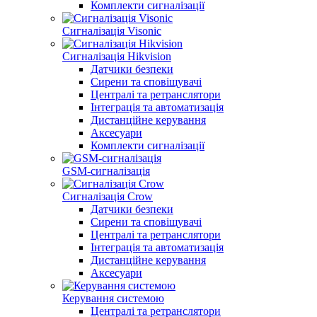
Комплекти сигналізації
Сигналізація Visonic
Сигналізація Hikvision
Датчики безпеки
Сирени та сповіщувачі
Централі та ретранслятори
Інтеграція та автоматизація
Дистанційне керування
Аксесуари
Комплекти сигналізації
GSM-сигналізація
Сигналізація Crow
Датчики безпеки
Сирени та сповіщувачі
Централі та ретранслятори
Інтеграція та автоматизація
Дистанційне керування
Аксесуари
Керування системою
Централі та ретранслятори