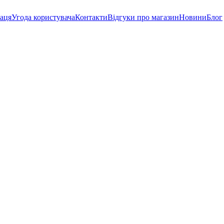
аця
Угода користувача
Контакти
Відгуки про магазин
Новини
Блог