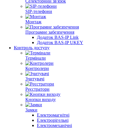
Селекторний зв'язок
SIP‑телефони
Монтаж
Програмне забезпечення
Додаток BAS-IP Link
Додаток BAS-IP UKEY
Контроль доступу
Термінали
Контролери
Зчитувачі
Реєстратори
Кнопки виходу
Замки
Електромагнітні
Електрорігельні
Електромеханічні