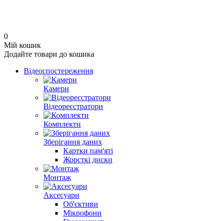
0
Мій кошик
Додайте товари до кошика
Відеоспостереження
Камери
Відеореєстратори
Комплекти
Зберігання даних
Картки пам'яті
Жорсткі диски
Монтаж
Аксесуари
Об'єктиви
Мікрофони