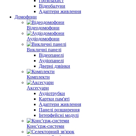
Грозозахист
Відеобалуни
Адаптери живлення
Домофони
Відеодомофони
Аудіодомофони
Викличні панелі
Відеопанелі
Аудіопанелі
Дверні дзвінки
Комплекти
Аксесуари
Аудіотрубки
Картки пам'яті
Адаптери живлення
Панелі розширення
Інтерфейсні модулі
Конс'єрж-системи