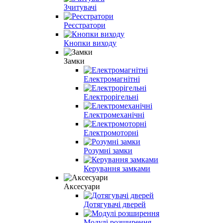
Зчитувачі
Реєстратори
Кнопки виходу
Замки
Електромагнітні
Електрорігельні
Електромеханічні
Електромоторні
Розумні замки
Керування замками
Аксесуари
Дотягувачі дверей
Модулі розширення