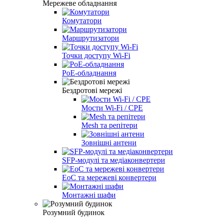
Мережеве обладнання
Комутатори
Маршрутизатори
Точки доступу Wi-Fi
PoE-обладнання
Бездротові мережі
Мости Wi-Fi / CPE
Mesh та репітери
Зовнішні антени
SFP-модулі та медіаконвертери
EoC та мережеві конвертери
Монтажні шафи
Розумний будинок