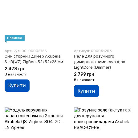
Новинка
Артикул: 00-00002725
Артикул: 000051256
Симісторний димер Akubela
Реле для розумного
S1-B(WZ) ZigBee, 52x52x26 мм
димерного вимикача Ajax
LightCore (Dimmer)
2 478 грн
2 799 грн
В наявності
В наявності
Купити
Купити