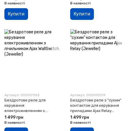
В наявності
В наявності
Купити
Купити
Артикул: 000001163
Артикул: 000010019
Бездротове реле для
Бездротове реле з "сухим"
керування
контактом для керування
електроживленням з
приладами Ajax Relay
лічильником Ajax WallSwitch
(Jeweller)
1 499 грн
1 499 грн
(Jeweller)
В наявності
В наявності