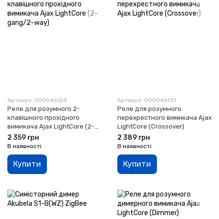
Артикул: 000046124
Артикул: 000046131
Реле для розумного 2-
Реле для розумного
клавішного прохідного
перехрестного вимикача Ajax
вимикача Ajax LightCore (2-
LightCore (Crossover)
gang/2-way)
2 359 грн
2 389 грн
В наявності
В наявності
Купити
Купити