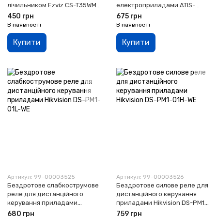
лічильником Ezviz CS-T35WM
електроприладами ATIS-
(CS-T35-R100-WM)
101DCRS-T (Tuya Smart)
450 грн
675 грн
В наявності
В наявності
Купити
Купити
Артикул: 99-00003525
Артикул: 99-00003526
Бездротове слабкострумове
Бездротове силове реле для
реле для дистанційного
дистанційного керування
керування приладами
приладами Hikvision DS-PM1-
Hikvision DS-PM1-O1L-WE
O1H-WE
680 грн
759 грн