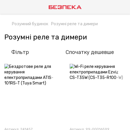
Розумний будинок
Розумні реле та димери
Розумні реле та димери
Фільтр
Спочатку дешевше
Артикул: 241457
Артикул: 99-00016599