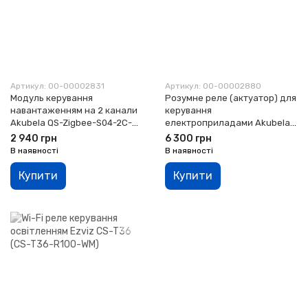
Артикул: 00-00002831
Артикул: 00-00002880
Модуль керування
Розумне реле (актуатор) для
навантаженням на 2 канали
керування
Akubela QS-Zigbee-S04-2C-
електроприладами Akubela
LN ZigBee
RSAC-C1-R8
2 940 грн
6 300 грн
В наявності
В наявності
Купити
Купити