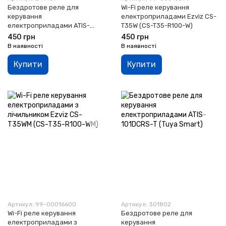
Бездротове реле для
Wi-Fi реле керування
керування
електроприладами Ezviz CS-
електроприладами ATIS-
T35W (CS-T35-R100-W)
101RS-T (Tuya Smart)
450 грн
450 грн
В наявності
В наявності
Купити
Купити
Артикул: 99-00016600
Артикул: 301802
Wi-Fi реле керування
Бездротове реле для
електроприладами з
керування