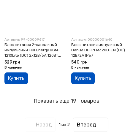
Артикул: 99-00009617
Артикул: 00000001640
Блок питания 2-канальный
Блок питания импульсный
импульсный Full Energy BGM-
Dahua DH-PFM320D-EN (DC)
1210Lite (DC) 2x12В/5А 120Вт
12В/2А IP67
предохранитель
529 грн
540 грн
В наличии
В наличии
Купить
Купить
Показать еще 19 товаров
Назад
Вперед
1
из 2