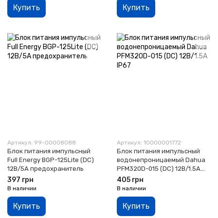
Купить
Купить
Артикул: 99-00008088
Артикул: 10000001772
Блок питания импульсный
Блок питания импульсный
Full Energy BGP-125Lite (DC)
водонепроницаемый Dahua
12В/5А предохранитель
PFM320D-015 (DC) 12В/1.5A
IP67
397 грн
405 грн
В наличии
В наличии
Купить
Купить