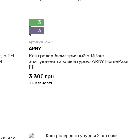
3
3
Артикул: 21411
ARNY
) з EM-
Контролер біометричний з Mifare-
M
зчитувачем та клавіатурою ARNY HomePass
FP
3 300 грн
В наявності