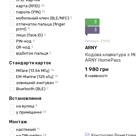
карта (RFID)
26
пароль (PIN)
12
мобильный ключ (BLE/NFC)
2
3
отпечаток пальца (finger
print)
11
3
лицо (face ID)
2
PIN-код
4
Артикул: 21412
QR-код
3
ARNY
відбиток пальця
2
Кодова клавіатура з M
ARNY HomePass
Стандарти карток
1 980 грн
Mifare (13.56 МГц)
14
В наявності
EM-Marine (125 кГц)
14
зовнішній зчитувач
10
Bluetooth (BLE)
2
Встановлення
на вулиці
9
у приміщенні
22
Монтаж
настінний
11
на DIN-рейку
20