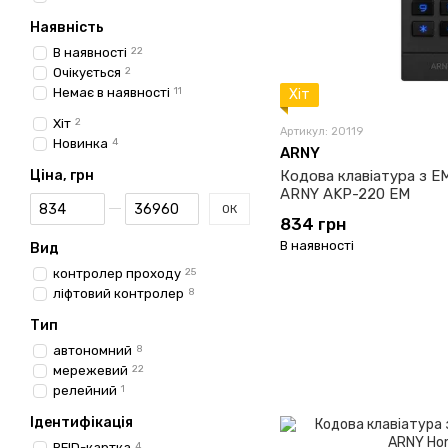
Наявність
В наявності
22
Очікується
2
Немає в наявності
11
Хіт
Хіт
2
Артикул: 20119
Новинка
4
ARNY
Ціна, грн
Кодова клавіатура з E
ARNY AKP-220 EM
Від Ціна, грн
До Ціна, грн
ОК
834 грн
В наявності
Вид
контролер проходу
25
ліфтовий контролер
8
Тип
автономний
8
мережевий
22
релейний
1
Ідентифікація
RFID-картка
4