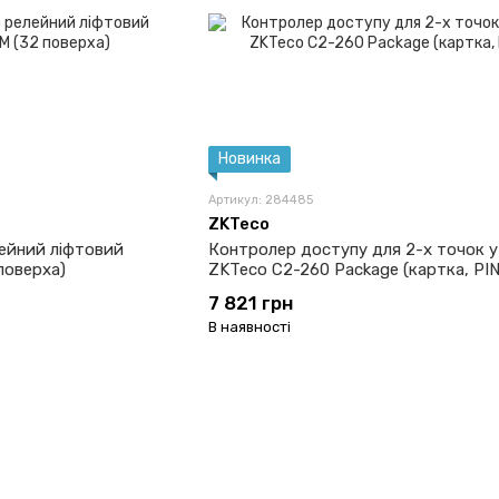
Новинка
Артикул: 284485
ZKTeco
лейний ліфтовий
Контролер доступу для 2-х точок у
поверха)
ZKTeco C2-260 Package (картка, PIN
7 821 грн
В наявності