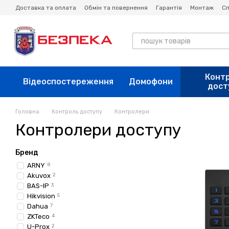
Перейти до основного контенту
Доставка та оплата
Обмін та повернення
Гарантія
Монтаж
Сп
Конт
Відеоспостереження
Домофони
дост
Головна
Контроль доступу
Контролери
Контролери доступу
Бренд
ARNY
8
Akuvox
2
BAS-IP
3
Hikvision
5
Dahua
7
ZKTeco
4
U-Prox
2