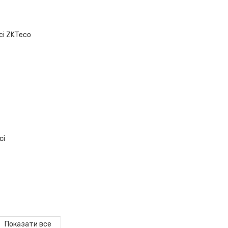
сі
Показати все