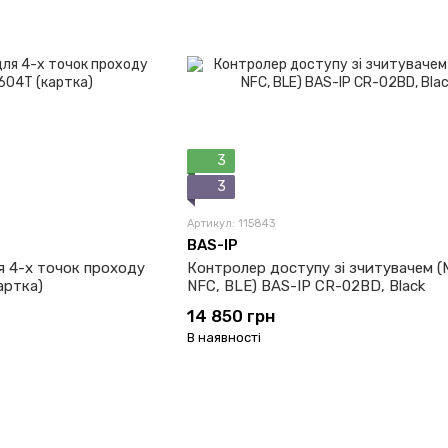
3
3
Артикул: 115843
BAS-IP
я 4-х точок проходу
Контролер доступу зі зчитувачем (M
артка)
NFC, BLE) BAS-IP CR-02BD, Black
14 850 грн
В наявності