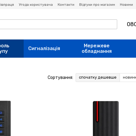
івпраця
Угода користувача
Контакти
Відгуки про магазин
Новини
080
роль
Мережеве
Сигналізація
упу
обладнання
Сортування:
спочатку дешевше
новин