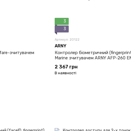
3
3
Артикул: 20122
ARNY
ifare-зчитувачем
Контролер біометричний (fingerprint
Marine зчитувачем ARNY AFP-260 E
2 367 грн
В наявності