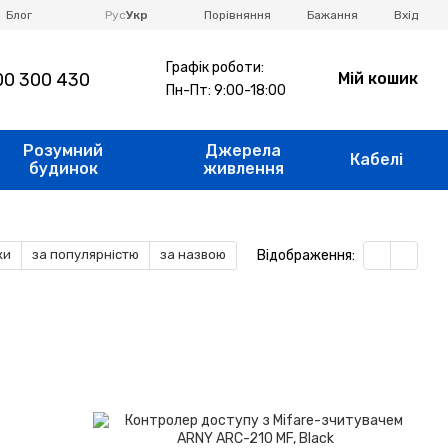
Порівняння
Блог
Рус
Укр
Бажання
Вхід
Графік роботи:
0 300 430
Мій кошик
Пн-Пт: 9:00-18:00
Розумний
Джерела
Кабелі
будинок
живлення
Відображення:
ки
за популярністю
за назвою