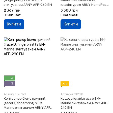
(fingerprint) з EM-Marine
Mifare-зчитувачем та
зчитувачем ARNY AFP-260 EM
клавіатурою ARNY HomePass
FP
2 367 грн
3 300 грн
В наявності
В наявності
Купити
Купити
3
3
Хіт
Артикул: 20121
Артикул: 20120
Контролер біометричний
Кодова клавіатура з EM-
(faceID, fingerprint) з EM-
Marine зчитувачем ARNY AKP-
Marine зчитувачем ARNY AFF-
240 EM
290 EM