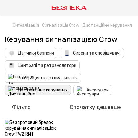
Сигналізація
Сигналізація Crow
Дистанційне керування
Керування сигналізацією Crow
Датчики безпеки
Сирени та сповіщувачі
Централі та ретранслятори
Інтеграція та автоматизація
Дистанційне керування
Аксесуари
Фільтр
Спочатку дешевше