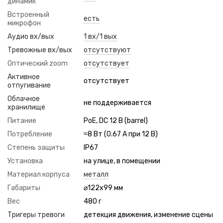
динамик
Встроенный
есть
микрофон
Аудио вх/вых
1 вх/1 вых
Тревожные вх/вых
отсутствуют
Оптический zoom
отсутствует
Активное
отсутствует
отпугивание
Облачное
не поддерживается
хранилище
Питание
PoE, DC 12 В (barrel)
Потребление
≈8 Вт (0.67 А при 12 В)
Степень защиты
IP67
Установка
на улице, в помещении
Материал корпуса
металл
Габариты
⌀122x99 мм
Вес
480 г
Тригеры тревоги
детекция движения, изменение сцены