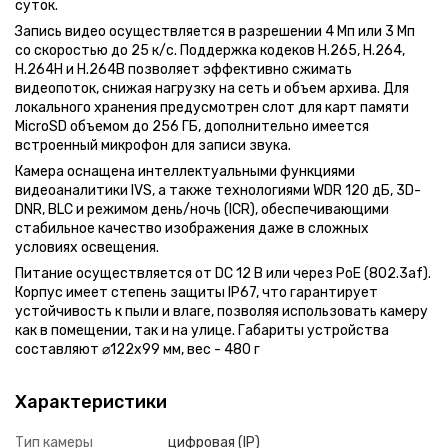
суток.
Кодовая клавиатура arny akp-220 em
Ezviz камеры
Сигнализации Украина
видеодомофон
беспроводная сигнализация
кнопка выхода
блок питания для сигнализации
распродажа видеорегистраторов
Turbo hd видеокамера hikvision ds-2ce16u0t-itf (2.8 мм)
Запись видео осуществляется в разрешении 4 Мп или 3 Мп
Видеопанели для домофона без уголка
Цена на доводчики дверей
ip домофон
охранная сигнализация
электромеханический замок
дешевые видеодомофоны
Ip видеокамера dahua ipc-hdw2200sp (3.6 мм)
со скоростью до 25 к/с. Поддержка кодеков H.265, H.264,
Камеры видеонаблюдения с разрешением 4 мп
Купить доводчик в Украине
комплекты домофонов
датчики движения
электромагнитный замок
Короб монтажный mcs-1 (10*20)
H.264H и H.264B позволяет эффективно сжимать
Видеопанели для домофона с углом обзора 55⁰
панель домофона
комбинированные датчики движения
контроллер скуд
видеопоток, снижая нагрузку на сеть и объем архива. Для
Hdcvi видеорегистратор hikvision ds-7108hqhi-k1
Видеопанели для домофона с металлическим корпусом
трубка домофона
датчик разбития стекла
электромеханические защелка
локального хранения предусмотрен слот для карт памяти
Комплект считыватель dahua dhi-asr2201d-b + контроллер
Электромеханические защелки arny
аудиодомофон
датчик удара
доводчик двери
MicroSD объемом до 256 ГБ, дополнительно имеется
Ip видеокамера hikvision ds-2cd1321-i (4 мм)
Видеорегистраторы с 128 ip каналами
встроенный микрофон для записи звука.
аудиопанель домофона
герконовые датчики
ключ от домофона
Ip видеокамера dahua dh-sd22404t-gn-w (2.7-11 мм)
Камеры видеонаблюдения с wi-fi
gsm сигнализация
контроллеры доступа и считыватели
Камера оснащена интеллектуальными функциями
Модуль релейных выходов visonic latch-5pm
Ip видеодомофоны с разрешением экрана 7"
потенциал сигнализация
видеоаналитики IVS, а также технологиями WDR 120 дБ, 3D-
Ip видеокамера hikvision ds-2cd2t27g3e-l (4 мм)
Распродажа видеорегистраторов avtech
пожарная сигнализация
DNR, BLC и режимом день/ночь (ICR), обеспечивающими
Комплект видеодомофона js-228m
Ip видеодомофоны в наличии
стабильное качество изображения даже в сложных
датчик дыма
Turbo hd видеорегистратор hikvision ids-7208hqhi-m1/s
Комплекты домофонов с автоответчиком
условиях освещения.
аякс сигнализация
Коммутатор dh-pfs3218-16et-135 неуправляемый poe
Питание осуществляется от DC 12 В или через PoE (802.3af).
Корпус имеет степень защиты IP67, что гарантирует
устойчивость к пыли и влаге, позволяя использовать камеру
как в помещении, так и на улице. Габариты устройства
составляют ⌀122x99 мм, вес - 480 г
Характеристики
Тип камеры
цифровая (IP)