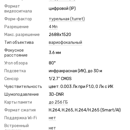
Формат
цифровой (IP)
видеосигнала
Форм-фактор
турельная (turret)
Разрешение
4 Мп
Макс. разрешение
2688x1520
Тип объектива
вариофокальный
Фокусное
3.6 мм
расстояние
Угол обзора
80°
Подсветка
инфракрасная (ИК), до 30 м
Сенсор
1/2.7'' CMOS
Чувствительность
цвет: 0.003 Лк при F1.0, 0 Лк с ИК
Шумоподавление
3D-DNR
Карты памяти
до 256 ГБ
Формат сжатия
H.264, H.265, H.264/H.265 (Smart/AI)
Поддержка Wi-Fi
нет
Встроенный
нет