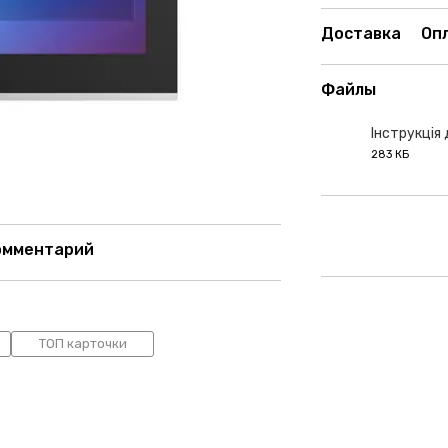
Доставка
Оп
Файлы
Інструкція
283 КБ
PDF
омментарий
ТОП карточки