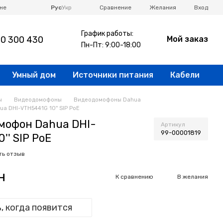
Сравнение
не
Рус
Укр
Желания
Вход
График работы:
0 300 430
Мой заказ
Пн-Пт: 9:00-18:00
Умный дом
Источники питания
Кабели
ы
Видеодомофоны
Видеодомофоны Dahua
a DHI-VTH5441G 10'' SIP PoE
мофон Dahua DHI-
Артикул
99-00001819
'' SIP PoE
ть отзыв
н
К сравнению
В желания
, когда появится