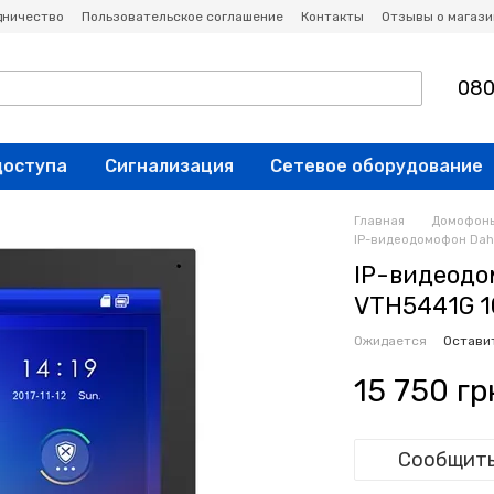
дничество
Пользовательское соглашение
Контакты
Отзывы о магази
080
доступа
Сигнализация
Сетевое оборудование
Главная
Домофон
IP-видеодомофон Dahu
IP-видеодо
VTH5441G 10
Ожидается
Остави
15 750 гр
Сообщить