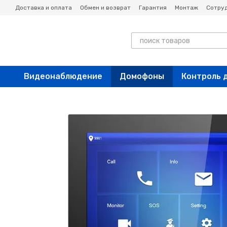
Перейти к основному контенту
Доставка и оплата
Обмен и возврат
Гарантия
Монтаж
Сотру
Новости
Блог
Видеонаблюдение
Домофоны
Контроль 