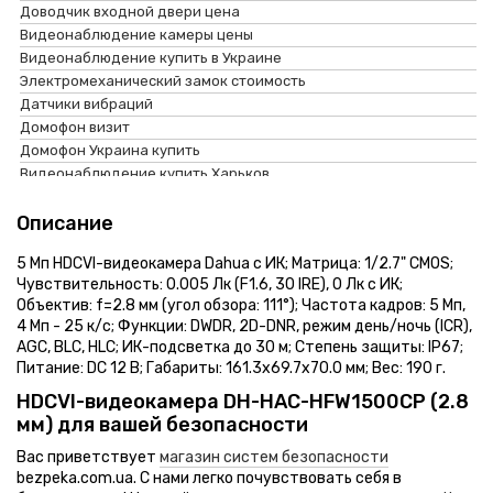
Доводчик входной двери цена
Видеонаблюдение камеры цены
Видеонаблюдение купить в Украине
Электромеханический замок стоимость
Датчики вибраций
Домофон визит
Домофон Украина купить
Видеонаблюдение купить Харьков
Видеонаблюдение
Видеорегистраторы с 64 ip каналами
Видеодомофон kocom kcv-504 mirror white
Купить видеопанель в Украине
домофоны
Ip видеодомофоны с мобильным приложением ip home iot
Считыватель контроллера доступа itv ipr-3
Описание
Магнитоконтактный извещатель
Переговорные устройства
Видеопанели для домофона без встроенной кодовой
Блок бесперебойного питания psu-1012-17
Дверные доводчики интернет магазин
клавиатуры
Сигнализация
Ip видеокамера luxcam ip lba-ex1080/4 (4, 6, 8 мм)
5 Мп HDCVI-видеокамера Dahua с ИК; Матрица: 1/2.7" CMOS;
Датчики движения цена Киев
Видеопанели для домофона с разрешением видеосигнала
Контроль доступа
Прибор системы пожаротушения тирас пуиз тирас-1
Чувствительность: 0.005 Лк (F1.6, 30 IRE), 0 Лк с ИК;
Контроллер доступа купить
800×600
Дополнительное
Беспроводной датчик движения crow fw2-neo-pir n8f
Объектив: f=2.8 мм (угол обзора: 111°); Частота кадров: 5 Мп,
Gsm сигнализация Киев цена
оборудование
Доводчики дверей primedoor
4 Мп - 25 к/с; Функции: DWDR, 2D-DNR, режим день/ночь (ICR),
Блок питания sap-02
Ключ для домофона цена
Распродажа
Камеры видеонаблюдения с разрешением 12 мп
AGC, BLC, HLC; ИК-подсветка до 30 м; Степень защиты: IP67;
Ip видеокамера imou ipc-a26hp (3.6 мм)
Видеопанели для домофонов
видеонаблюдение
Видеопанель hikvision
Питание: DC 12 В; Габариты: 161.3x69.7x70.0 мм; Вес: 190 г.
Ip видеокамера dh-ipc-hfw1230s-s5 (2.8 мм)
Камеры видеонаблюдения Одесса
камера видеонаблюдения
Контроллеры скуд эликс
Turbo hd видеорегистратор hikvision ds-7104huhi-k1(s)
HDCVI-видеокамера DH-HAC-HFW1500CP (2.8
Видеопанель вызывная
видеорегистраторы
Видеорегистраторы ahd
Ip видеокамера dahua dh-ipc-hfw1235sp-w-s2 (2.8 мм)
мм) для вашей безопасности
Домофон Киев цена
комплект видеонаблюдения
Hikvision камеры
Аналоговая видеокамера avtech kpc-136еt (3.6 мм)
Сигнализация аякс купить
домофоны
переговорное устройство
сигнализация
скуд система
аккумуляторы для сигнализаций
распродажа видеокамер
Комплекты домофонов с углом обзора 125⁰
Вас приветствует
магазин систем безопасности
Электромеханический замок cisa 14020-18 2
Домофон купить Киев
видеодомофон
беспроводная сигнализация
кнопка выхода
блок питания для сигнализации
распродажа видеорегистраторов
Ip видеодомофоны с 4 каналами (1 канал одновременно)
bezpeka.com.ua. С нами легко почувствовать себя в
Модуль расширения visonic mcx-8