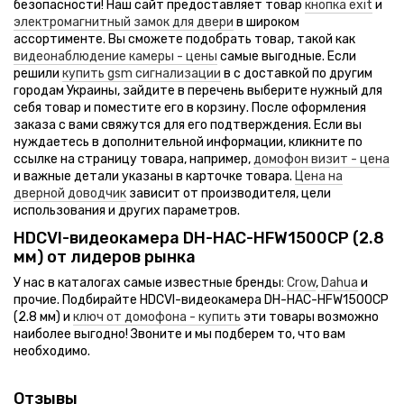
Купить переговорное устройство в Украине
ip домофон
охранная сигнализация
электромеханический замок
дешевые видеодомофоны
безопасности! Наш сайт предоставляет товар
кнопка exit
и
Камеры видеонаблюдения с разрешением 1 мп
Кнопка управления выходом vizit кнопка exit 300м
электромагнитный замок для двери
в широком
Цена видеодомофон
комплекты домофонов
датчики движения
электромагнитный замок
Видеорегистраторы с 5 ip каналами
Ip видеокамера dahua dh-ipc-hfw2230sp-s-s2 (2.8 мм)
ассортименте. Вы сможете подобрать товар, такой как
панель домофона
комбинированные датчики движения
контроллер скуд
Видеорегистраторы со входящим потоком 160 мбит/с
Комплект видеодомофона arny avd-7842 графит \ бронза
видеонаблюдение камеры - цены
самые выгодные. Если
трубка домофона
датчик разбития стекла
электромеханические защелка
Комплекты домофонов с поддержкой карт памяти 32 гб
Видеодомофон видеодомофон js-228m
решили
купить gsm сигнализации
в с доставкой по другим
аудиодомофон
датчик удара
доводчик двери
Видеодомофоны kocom
городам Украины, зайдите в перечень выберите нужный для
Ip видеокамера dahua dh-ptz1a225u-ira-n (4.8-120 мм)
аудиопанель домофона
герконовые датчики
ключ от домофона
Камеры видеонаблюдения бескорпусные
себя товар и поместите его в корзину. После оформления
Samsung sht 4004 xa/en комплект
gsm сигнализация
контроллеры доступа и считыватели
Кнопки выхода внутренние
заказа с вами свяжутся для его подтверждения. Если вы
Аналоговая видеокамера avtech kpc-133ad (3.6 мм)
потенциал сигнализация
Ip видеодомофоны черного-серебрянного цвета
нуждаетесь в дополнительной информации, кликните по
Датчик движения crow swan quad
пожарная сигнализация
Ip видеодомофоны золотого цвета
ссылке на страницу товара, например,
домофон визит - цена
Ahd видеокамера luxcam mhd-lba-h720/2
датчик дыма
и важные детали указаны в карточке товара.
Цена на
Видеопанели многоквартирные
Оповещатель тирас осз-5
дверной доводчик
зависит от производителя, цели
аякс сигнализация
Пожарная сигнализация артон
использования и других параметров.
Комплекты домофонов с разрешением экрана 480×272
HDCVI-видеокамера DH-HAC-HFW1500CP (2.8
мм) от лидеров рынка
У нас в каталогах самые известные бренды:
Crow
,
Dahua
и
прочие. Подбирайте HDCVI-видеокамера DH-HAC-HFW1500CP
(2.8 мм) и
ключ от домофона - купить
эти товары возможно
наиболее выгодно! Звоните и мы подберем то, что вам
необходимо.
Отзывы