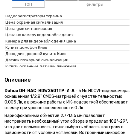
категории
ТОП
фильтры
карточки
Видеорегистраторы Украина
Цена охранная сигнализация
Цена gsm сигнализация
Цена на камеру видеонаблюдения
Камера для видеонаблюдения цена
Купить домофон Киев
Доводчик дверной купить Киев
Датчик пожарной сигнализации
Купить охранные датчики движения
Видеонаблюдение
Видеопанели для домофона с разрешением видеосигнала
Датчик движения crow srp pet 4
Кнопка выхода exit
1920×1080
домофоны
Turbo hd видеорегистратор hikvision ds-7216huhi-k2
Описание
Магнитоконтактные датчики
Видеодомофоны с размером экрана 7"
Переговорные устройства
Hdcvi видеокамера dh-hac-hum3200gp
Видеонаблюдение в Киеве купить
Ahd камеры видеонаблюдения
Сигнализация
Видеодомофон arny avd-730 2mpx black
Dahua DH-HAC-HDW2501TP-Z-A
- 5 Мп HDCVI-видеокамера,
Контроллер доступа
Камеры видеонаблюдения luxcam
Контроль доступа
Охранная централь орион ппко оріон 4тм.1 (+кл.)
оснащенная 1/2.8'' CMOS-матрицей с чувствительностью
Домофон Украина купить
Дополнительное
Видеодомофоны arny
Ip видеорегистратор hikvision ds-7732nxi-i4/s(c)
0.005 Лк, а в режиме работы с ИК-подсветкой обеспечивает
Цена системы видеонаблюдения
оборудование
Видеопанели для домофона в наличии
съемку при уровне освещенности 0 Лк
Видеопанель ercon sv4r
Сколько стоит доводчик на дверь
Распродажа
Датчики разбития стекла crow
Программный модуль лунь пак клиент-инфо
Вариофокальный объектив 2.7-13.5 мм позволяет
Купить доводчики дверей в Украине
видеонаблюдение
Комплекты домофонов с форматом видеосигнала ahd + cvi + tvi
Аналоговая видеокамера sunkwang sk-v106/m400xaip
настраивать необходимый угол обзора в пределах 102°-29°,
Купить датчик движения Харьков
камера видеонаблюдения
+ cvbs
Ip видеокамера hikvision ds-2cd2020f-iw (4мм)
что дает возможность точно выбрать область контроля в
Охрана аякс
видеорегистраторы
Защелки электромеханические o&c
зависимости от условий установки. Встроенный микрофон
Аналоговая видеокамера luxcam lda-e700/3.6 (3.6 мм)