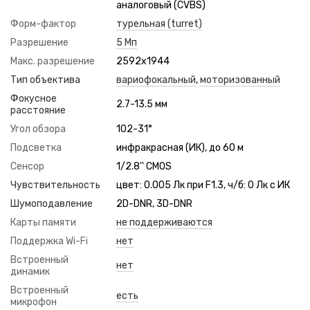
аналоговый (CVBS)
Форм-фактор
турельная (turret)
Разрешение
5 Мп
Макс. разрешение
2592x1944
Тип объектива
вариофокальный
,
моторизованный
Фокусное
2.7-13.5 мм
расстояние
Угол обзора
102-31°
Подсветка
инфракрасная (ИК), до 60 м
Сенсор
1/2.8'' CMOS
Чувствительность
цвет: 0.005 Лк при F1.3, ч/б: 0 Лк с ИК
Шумоподавление
2D-DNR, 3D-DNR
Карты памяти
не поддерживаются
Поддержка Wi-Fi
нет
Встроенный
нет
динамик
Встроенный
есть
микрофон