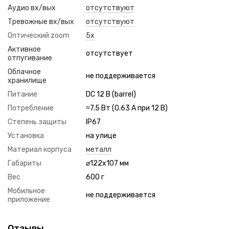
Аудио вх/вых
отсутствуют
Тревожные вх/вых
отсутствуют
Оптический zoom
5x
Активное
отсутствует
отпугивание
Облачное
не поддерживается
хранилище
Питание
DC 12 В (barrel)
Потребление
≈7.5 Вт (0.63 А при 12 В)
Степень защиты
IP67
Установка
на улице
Материал корпуса
металл
Габариты
⌀122х107 мм
Вес
600 г
Мобильное
не поддерживается
приложение
Отзывы