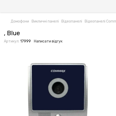
Домофони
Викличні панелі
Відеопанелі
Відеопанелі Com
, Blue
Артикул:
17999
Написати відгук