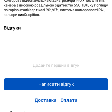
Кольорова відеопанель, накладна, розміри 140 х 150 х 18 мм,
камера з високою роздільною здатністю 550 ТВЛ, кут огляду
по горізонталі/вертікалі 90º/67º, система кольоровості PAL,
кольори синій, срібло.
Відгуки
Додайте перший відгук
Написати відгук
Доставка
Оплата