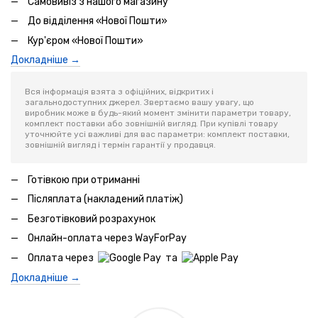
Самовивіз з нашого магазину
До відділення «Нової Пошти»
Кур'єром «Нової Пошти»
Докладніше →
Вся інформація взята з офіційних, відкритих і
загальнодоступних джерел. Звертаємо вашу увагу, що
виробник може в будь-який момент змінити параметри товару,
комплект поставки або зовнішній вигляд. При купівлі товару
уточнюйте усі важливі для вас параметри: комплект поставки,
зовнішній вигляд і термін гарантії у продавця.
Готівкою при отриманні
Післяплата (накладений платіж)
Безготівковий розрахунок
Онлайн-оплата через WayForPay
Оплата через
та
Докладніше →