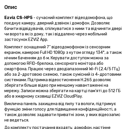
Опис
Ezviz CS-HP5
- сучасний комплект відеодомофона, що
поєднує камеру, дверний дзвінок і домофон. Дозволяє
бачити відвідувачів, спілкуватися з ними та відчиняти двері
чи ворота як із дому, так і віддалено через мобільний
застосунок EZVIZ App.
Комплект оснащений 7'' відеодомофоном із сенсорним
екраном, камерою Full HD 1080p з кутом огляду 134°, а також
нічним баченням до 6 м. Керувати доступом можна за
допомогою RFID-брелока, сенсорного монітора або
смартфона. Працює через дводіапазонний Wi-Fi (2.4/5 ГГц)
або за 2-дротовою схемою, також сумісний із 4-дротовими
системами. Підтримка відеостиснення H.265 дозволяє
зберігати більше відео при меншому навантаженні на
мережу. Записи можна зберігати на картці пам'яті до 512 ГБ
або в хмарному сховищі EZVIZ CloudPlay.
Виклична панель захищена від пилу та вологи, підтримує
функцію зміни голосу для підвищення конфіденційності, а
також дозволяє задавати приватні зони, у яких відеозапис
не ведеться.
До комплекту постачання входять: домофон, настінне