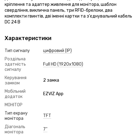
кріплення та адаптер живлення для монітора, шаблон
свердління, виклична панель, три RFID-брелоки, два
комплекти гвинтів, дві іменні картки та з'єднувальний кабель
DC 24 В
Характеристики
Тип сигналу
цифровий (IP)
Роздільна
здатність
Full HD (1920x1080)
сигналу
Керування
2 замка
замком
Мобільний
EZVIZ App
додаток
МОНІТОР
Тип екрану
TFT
монітора
Діагональ
7''
монітора