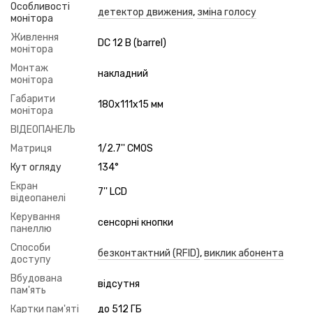
Особливості
детектор движения
,
зміна голосу
монітора
Живлення
DC 12 В (barrel)
монітора
Монтаж
накладний
монітора
Габарити
180x111x15 мм
монітора
ВІДЕОПАНЕЛЬ
Матриця
1/2.7'' CMOS
Кут огляду
134°
Екран
7'' LCD
відеопанелі
Керування
сенсорні кнопки
панеллю
Способи
безконтактний (RFID)
,
виклик абонента
доступу
Вбудована
відсутня
пам'ять
Картки пам'яті
до 512 ГБ