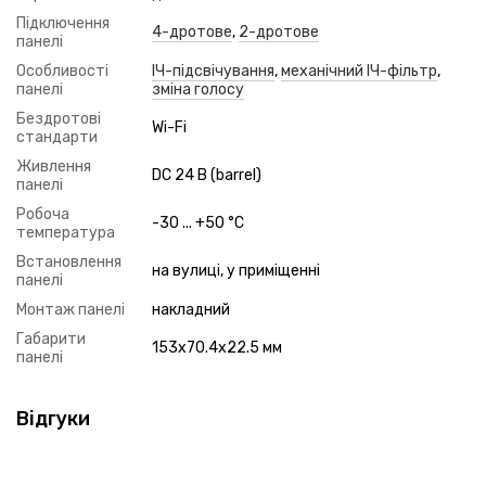
Підключення
4-дротове
,
2-дротове
панелі
Особливості
ІЧ-підсвічування
,
механічний ІЧ-фільтр
,
панелі
зміна голосу
Бездротові
Wi-Fi
стандарти
Живлення
DC 24 В (barrel)
панелі
Робоча
-30 ... +50 °C
температура
Встановлення
на вулиці, у приміщенні
панелі
Монтаж панелі
накладний
Габарити
153x70.4x22.5 мм
панелі
Відгуки