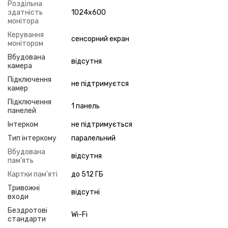
Роздільна
здатність
1024x600
монітора
Керування
сенсорний екран
монітором
Вбудована
відсутня
камера
Підключення
не підтримуєтся
камер
Підключення
1 панель
панелей
Інтерком
не підтримується
Тип інтеркому
паралельний
Вбудована
відсутня
пам'ять
Картки пам'яті
до 512 ГБ
Тривожні
відсутні
входи
Бездротові
Wi-Fi
стандарти