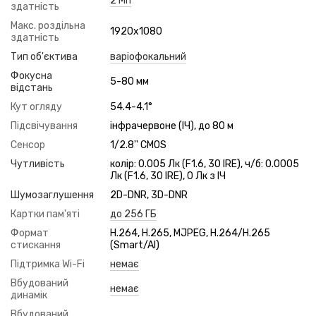
2 Мп
здатність
Макс. роздільна
1920x1080
здатність
Тип об'єктива
варіофокальний
Фокусна
5-80 мм
відстань
Кут огляду
54.4-4.1°
Підсвічування
інфрачервоне (ІЧ), до 80 м
Сенсор
1/2.8'' CMOS
Чутливість
колір: 0.005 Лк (F1.6, 30 IRE), ч/б: 0.0005
Лк (F1.6, 30 IRE), 0 Лк з ІЧ
Шумозаглушення
2D-DNR, 3D-DNR
Картки пам'яті
до 256 ГБ
Формат
H.264, H.265, MJPEG, H.264/H.265
стискання
(Smart/AI)
Підтримка Wi-Fi
немає
Вбудований
немає
динамік
Вбудований