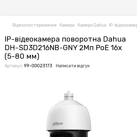
Відеоспостереження
Камери
Камери Dahua
IP-відеокаме
IP-відеокамера поворотна Dahua
DH-SD3D216NB-GNY 2Мп PoE 16x
(5-80 мм)
Артикул:
99-00023173
Написати відгук