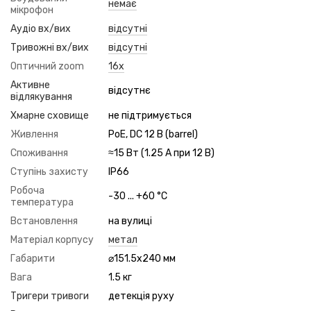
немає
мікрофон
Аудіо вх/вих
відсутні
Тривожні вх/вих
відсутні
Оптичний zoom
16x
Активне
відсутнє
відлякування
Хмарне сховище
не підтримується
Живлення
PoE, DC 12 В (barrel)
Споживання
≈15 Вт (1.25 А при 12 В)
Ступінь захисту
IP66
Робоча
-30 ... +60 °C
температура
Встановлення
на вулиці
Матеріал корпусу
метал
Габарити
⌀151.5x240 мм
Вага
1.5 кг
Тригери тривоги
детекція руху