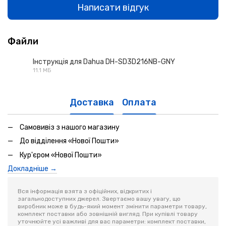
Написати відгук
Файли
Інструкція для Dahua DH-SD3D216NB-GNY
11.1 МБ
PDF
Доставка
Оплата
Самовивіз з нашого магазину
До відділення «Нової Пошти»
Кур'єром «Нової Пошти»
Докладніше →
Вся інформація взята з офіційних, відкритих і
загальнодоступних джерел. Звертаємо вашу увагу, що
виробник може в будь-який момент змінити параметри товару,
комплект поставки або зовнішній вигляд. При купівлі товару
уточнюйте усі важливі для вас параметри: комплект поставки,