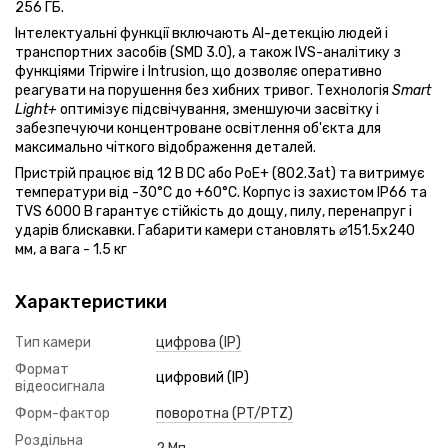
256 ГБ.
Інтелектуальні функції включають AI-детекцію людей і
транспортних засобів (SMD 3.0), а також IVS-аналітику з
функціями Tripwire і Intrusion, що дозволяє оперативно
реагувати на порушення без хибних тривог. Технологія
Smart
Light+
оптимізує підсвічування, зменшуючи засвітку і
забезпечуючи концентроване освітлення об'єкта для
максимально чіткого відображення деталей.
Пристрій працює від 12 В DC або PoE+ (802.3at) та витримує
температури від -30°C до +60°C. Корпус із захистом IP66 та
TVS 6000 В гарантує стійкість до дощу, пилу, перенапруг і
ударів блискавки. Габарити камери становлять ⌀151.5x240
мм, а вага - 1.5 кг
Характеристики
Тип камери
цифрова (IP)
Формат
цифровий (IP)
відеосигнала
Форм-фактор
поворотна (PT/PTZ)
Роздільна