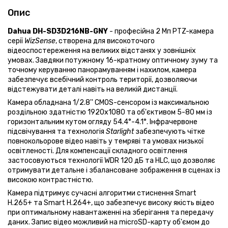
Опис
Dahua DH-SD3D216NB-GNY
- професійна 2 Мп PTZ-камера
серії
WizSense
, створена для високоточого
відеоспостереження на великих відстанях у зовнішніх
умовах. Завдяки потужному 16-кратному оптичному зуму та
точному керуванню панорамуванням і нахилом, камера
забезпечує всебічний контроль території, дозволяючи
відстежувати деталі навіть на великій дистанції.
Камера обладнана 1/2.8'' CMOS-сенсором із максимальною
роздільною здатністю 1920x1080 та об'єктивом 5-80 мм із
горизонтальним кутом огляду 54.4°-4.1°. Інфрачервоне
підсвічування та технологія
Starlight
забезпечують чітке
повнокольорове відео навіть у темряві та умовах низької
освітленості. Для компенсації складного освітлення
застосовуються технології WDR 120 дБ та HLC, що дозволяє
отримувати детальне і збалансоване зображення в сценах із
високою контрастністю.
Камера підтримує сучасні алгоритми стиснення Smart
H.265+ та Smart H.264+, що забезпечує високу якість відео
при оптимальному навантаженні на зберігання та передачу
даних. Запис відео можливий на microSD-карту об'ємом до