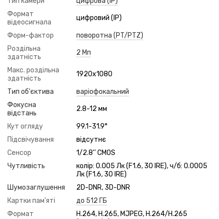
Тип камери
цифрова (IP)
Формат
цифровий (IP)
відеосигнала
Форм-фактор
поворотна (PT/PTZ)
Роздільна
2 Мп
здатність
Макс. роздільна
1920x1080
здатність
Тип об'єктива
варіофокальний
Фокусна
2.8-12 мм
відстань
Кут огляду
99.1-31.9°
Підсвічування
відсутнє
Сенсор
1/2.8'' CMOS
Чутливість
колір: 0.005 Лк (F1.6, 30 IRE), ч/б: 0.0005
Лк (F1.6, 30 IRE)
Шумозаглушення
2D-DNR, 3D-DNR
Картки пам'яті
до 512 ГБ
Формат
H.264, H.265, MJPEG, H.264/H.265