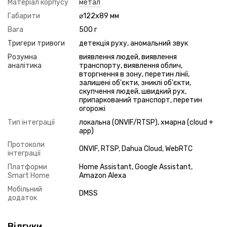
Матеріал корпусу
метал
Габарити
⌀122x89 мм
Вага
500 г
Тригери тривоги
детекція руху, аномальний звук
Розумна
виявлення людей, виявлення
аналітика
транспорту, виявлення облич,
вторгнення в зону, перетин лінії,
залишені об'єкти, зниклі об'єкти,
скупчення людей, швидкий рух,
припаркований транспорт, перетин
огорожі
Тип інтеграції
локальна (ONVIF/RTSP), хмарна (cloud +
app)
Протоколи
ONVIF, RTSP, Dahua Cloud, WebRTC
інтеграції
Платформи
Home Assistant, Google Assistant,
Smart Home
Amazon Alexa
Мобільний
DMSS
додаток
Відгуки