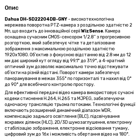
Опис
Dahua DH-SD22204DB-GNY
- високотехнологічна
мережева поворотна PTZ-камера з роздільною здатністю 2
Мп, що входить до інноваційної серії
WizSense
. Камера
оснащена сучасним CMOS-сенсором 1/2.8'' з прогресивною
розгорткою, який забезпечує чітке та деталізоване
зображення з максимальною роздільною здатністю
1920x1080. Об'єктив з фокусною відстанню від 2.8 мм до 12
мм дає широкий кут огляду від 99.1° до 31.9°, а 4-кратний
оптичний зум дозволяє максимально точно відстежувати
об'єкти на різній відстані. Поворот камери забезпечує
панорамування в межах 355° по горизонталі та нахил від 0°
до 90° для всебічного контролю простору.
Для ефективної передачі відео камера використовує сучасні
кодеки стиснення H.264, H.265 та MJPEG, забезпечуючи
одночасну трансляцію трьома потоками. Технологічні функції
включають розширений динамічний діапазон WDR,
компенсацію заднього освітлення (BLC), підсвічування
яскравих ділянок (HLC), 2D/3D шумозаглушення, електронну
стабілізацію зображення, електронне відсіювання туману,
цифровий зум до 16x і можливість обертання відео на 180°.