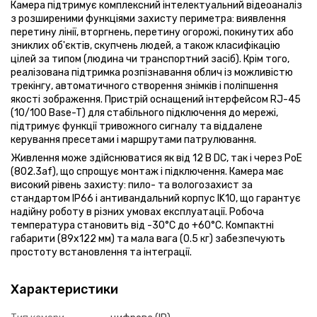
Камера підтримує комплексний інтелектуальний відеоаналіз
з розширеними функціями захисту периметра: виявлення
перетину лінії, вторгнень, перетину огорожі, покинутих або
зниклих об'єктів, скупчень людей, а також класифікацію
цілей за типом (людина чи транспортний засіб). Крім того,
реалізована підтримка розпізнавання облич із можливістю
трекінгу, автоматичного створення знімків і поліпшення
якості зображення. Пристрій оснащений інтерфейсом RJ-45
(10/100 Base-T) для стабільного підключення до мережі,
підтримує функції тривожного сигналу та віддалене
керування пресетами і маршрутами патрулювання.
Живлення може здійснюватися як від 12 В DC, так і через PoE
(802.3af), що спрощує монтаж і підключення. Камера має
високий рівень захисту: пило- та вологозахист за
стандартом IP66 і антивандальний корпус IK10, що гарантує
надійну роботу в різних умовах експлуатації. Робоча
температура становить від -30°C до +60°C. Компактні
габарити (89x122 мм) та мала вага (0.5 кг) забезпечують
простоту встановлення та інтеграції.
Характеристики