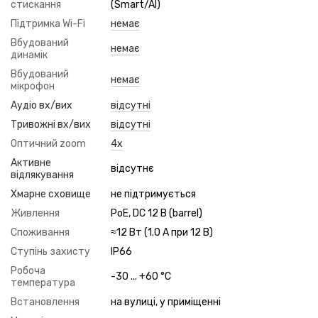
стискання
(Smart/AI)
Підтримка Wi-Fi
немає
Вбудований
немає
динамік
Вбудований
немає
мікрофон
Аудіо вх/вих
відсутні
Тривожні вх/вих
відсутні
Оптичний zoom
4x
Активне
відсутнє
відлякування
Хмарне сховище
не підтримується
Живлення
PoE, DC 12 В (barrel)
Споживання
≈12 Вт (1.0 А при 12 В)
Ступінь захисту
IP66
Робоча
-30 ... +60 °C
температура
Встановлення
на вулиці, у приміщенні