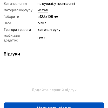
Встановлення
на вулиці, у приміщенні
Матеріал корпусу
метал
Габарити
⌀122х108 мм
Вага
690 г
Тригери тривоги
детекція руху
Мобільний
DMSS
додаток
Відгуки
Додайте перший відгук