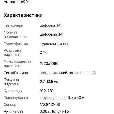
мм, вага - 690 г
Характеристики
Тип камери
цифрова (IP)
Формат
цифровий (IP)
відеосигнала
Форм-фактор
турельна (turret)
Роздільна
2 Мп
здатність
Макс. роздільна
1920x1080
здатність
Тип об'єктива
варіофокальний
,
моторизований
Фокусна
2.7-13.5 мм
відстань
Кут огляду
109-28°
Підсвічування
інфрачервоне (ІЧ), до 40 м
Сенсор
1/2.8'' CMOS
Чутливість
0.002 Лк при F1.5