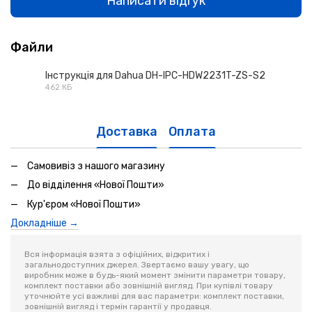
Написати відгук
Файли
Інструкція для Dahua DH-IPC-HDW2231T-ZS-S2
462 КБ
PDF
Доставка
Оплата
Самовивіз з нашого магазину
До відділення «Нової Пошти»
Кур'єром «Нової Пошти»
Докладніше →
Вся інформація взята з офіційних, відкритих і
загальнодоступних джерел. Звертаємо вашу увагу, що
виробник може в будь-який момент змінити параметри товару,
комплект поставки або зовнішній вигляд. При купівлі товару
уточнюйте усі важливі для вас параметри: комплект поставки,
зовнішній вигляд і термін гарантії у продавця.