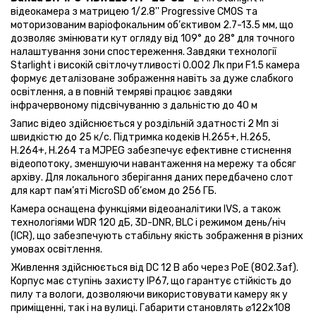
відеокамера з матрицею 1/2.8'' Progressive CMOS та
моторизованим варіофокальним об’єктивом 2.7-13.5 мм, що
дозволяє змінювати кут огляду від 109° до 28° для точного
налаштування зони спостереження. Завдяки технології
Starlight і високій світлочутливості 0.002 Лк при F1.5 камера
формує деталізоване зображення навіть за дуже слабкого
освітлення, а в повній темряві працює завдяки
інфрачервоному підсвічуванню з дальністю до 40 м
Запис відео здійснюється у роздільній здатності 2 Мп зі
швидкістю до 25 к/с. Підтримка кодеків H.265+, H.265,
H.264+, H.264 та MJPEG забезпечує ефективне стиснення
відеопотоку, зменшуючи навантаження на мережу та обсяг
архіву. Для локального зберігання даних передбачено слот
для карт пам’яті MicroSD об’ємом до 256 ГБ.
Камера оснащена функціями відеоаналітики IVS, а також
технологіями WDR 120 дБ, 3D-DNR, BLC і режимом день/ніч
(ICR), що забезпечують стабільну якість зображення в різних
умовах освітлення.
Живлення здійснюється від DC 12 В або через PoE (802.3af).
Корпус має ступінь захисту IP67, що гарантує стійкість до
пилу та вологи, дозволяючи використовувати камеру як у
приміщенні, так і на вулиці. Габарити становлять ⌀122x108