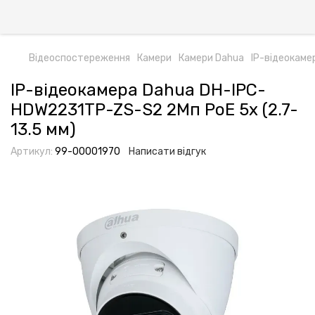
Відеоспостереження
Камери
Камери Dahua
IP-відеокаме
IP-відеокамера Dahua DH-IPC-
HDW2231TP-ZS-S2 2Мп PoE 5x (2.7-
13.5 мм)
Артикул:
99-00001970
Написати відгук