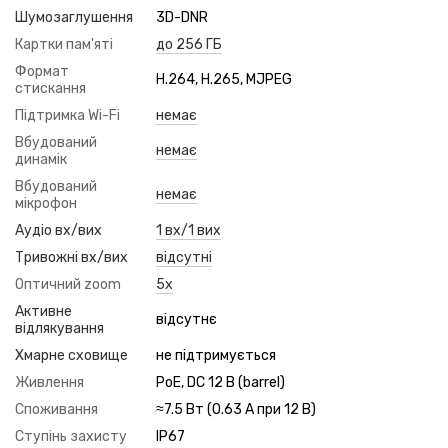
Шумозаглушення
3D-DNR
Картки пам'яті
до 256 ГБ
Формат
H.264, H.265, MJPEG
стискання
Підтримка Wi-Fi
немає
Вбудований
немає
динамік
Вбудований
немає
мікрофон
Аудіо вх/вих
1 вх/1 вих
Тривожні вх/вих
відсутні
Оптичний zoom
5x
Активне
відсутнє
відлякування
Хмарне сховище
не підтримується
Живлення
PoE, DC 12 В (barrel)
Споживання
≈7.5 Вт (0.63 А при 12 В)
Ступінь захисту
IP67