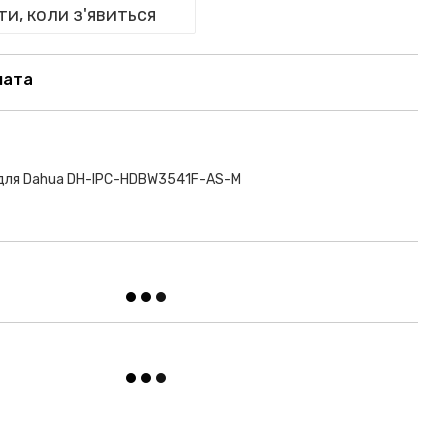
и, коли з'явиться
лата
 для Dahua DH-IPC-HDBW3541F-AS-M