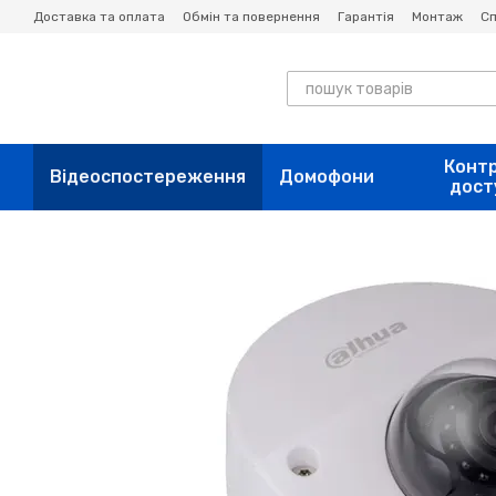
Перейти до основного контенту
Доставка та оплата
Обмін та повернення
Гарантія
Монтаж
Сп
Конт
Відеоспостереження
Домофони
дост