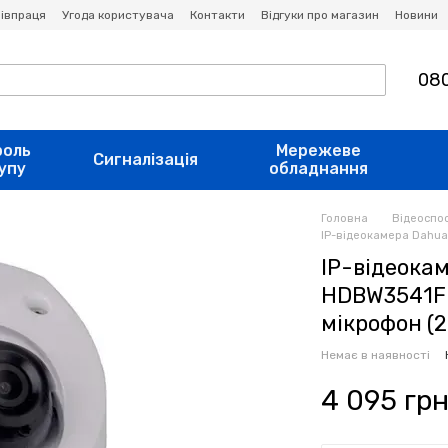
івпраця
Угода користувача
Контакти
Відгуки про магазин
Новини
080
роль
Мережеве
Сигналізація
упу
обладнання
Головна
Відеоспо
IP-відеокамера Dahua
IP-відеока
HDBW3541F
мікрофон (2
Немає в наявності
4 095 гр