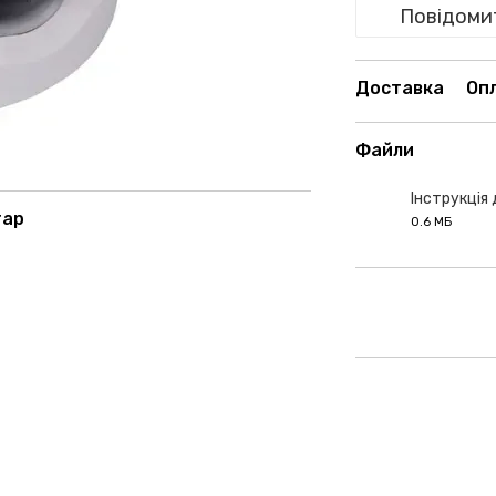
Повідомит
Доставка
Оп
Файли
Інструкція
тар
0.6 МБ
PDF