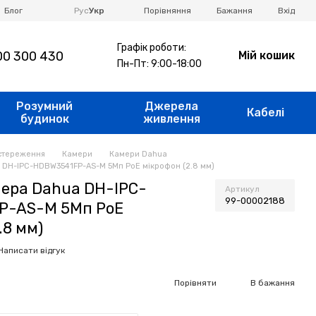
Порівняння
Блог
Рус
Укр
Бажання
Вхід
Графік роботи:
0 300 430
Мій кошик
Пн-Пт: 9:00-18:00
Розумний
Джерела
Кабелі
будинок
живлення
стереження
Камери
Камери Dahua
 DH-IPC-HDBW3541FP-AS-M 5Мп PoE мікрофон (2.8 мм)
мера Dahua DH-IPC-
Артикул
99-00002188
P-AS-M 5Мп PoE
.8 мм)
Написати відгук
н
Порівняти
В бажання