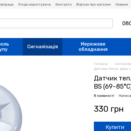
івпраця
Угода користувача
Контакти
Відгуки про магазин
Новини
080
роль
Мережеве
Сигналізація
упу
обладнання
Головна
Сигналіза
Датчики тепла, диму т
Датчик теп
BS (69-85°C
В наявності
Написа
330 грн
Купити