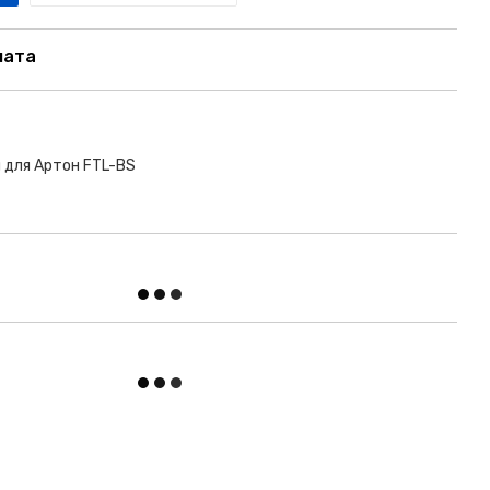
лата
я для Артон FTL-BS