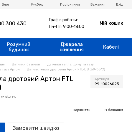
Порівняння
Блог
Рус
Укр
Бажання
Вхід
Графік роботи:
0 300 430
Мій кошик
Пн-Пт: 9:00-18:00
Розумний
Джерела
Кабелі
будинок
живлення
ція
Датчики безпеки
Датчики тепла, диму та газу
а газу Артон
Датчик тепла дротовий Артон FTL-BS (69-85°C)
ла дротовий Артон FTL-
Артикул
99-10026023
)
ти відгук
Порівняти
В бажання
Замовити швидко