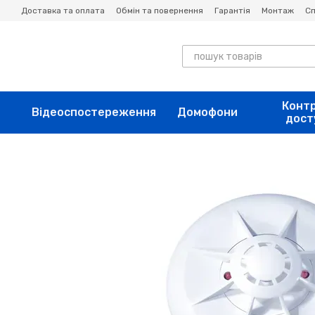
Перейти до основного контенту
Доставка та оплата
Обмін та повернення
Гарантія
Монтаж
Сп
Конт
Відеоспостереження
Домофони
дост