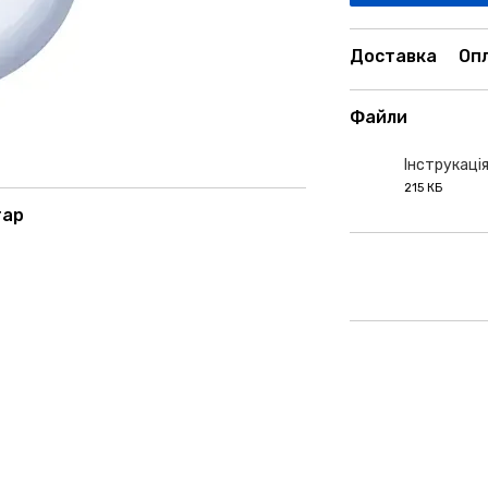
Доставка
Оп
Файли
Інструкаці
215 КБ
PDF
тар