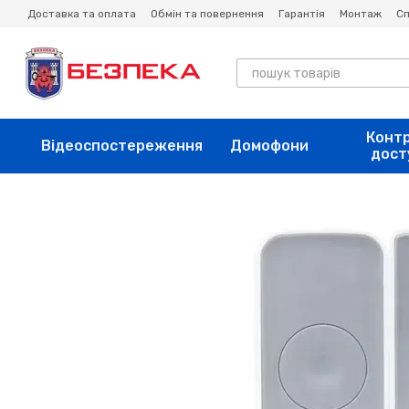
Перейти до основного контенту
Доставка та оплата
Обмін та повернення
Гарантія
Монтаж
Сп
Конт
Відеоспостереження
Домофони
дост