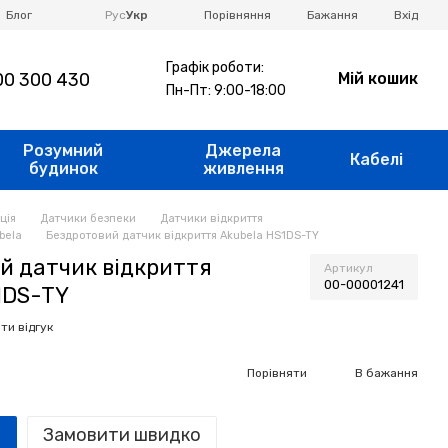
Порівняння
Блог
Рус
Укр
Бажання
Вхід
Графік роботи:
0 300 430
Мій кошик
Пн-Пт: 9:00-18:00
Розумний
Джерела
Кабелі
будинок
живлення
ція
Датчики безпеки
Датчики відкриття
bela
Бездротовий датчик відкриття Akubela HS1DS-TY
й датчик відкриття
Артикул
00-00001241
1DS-TY
ти відгук
Порівняти
В бажання
Замовити швидко