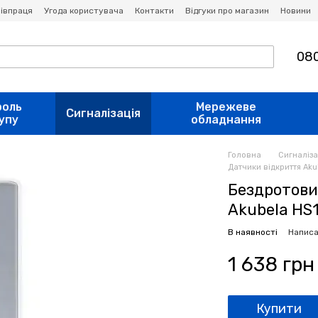
івпраця
Угода користувача
Контакти
Відгуки про магазин
Новини
080
роль
Мережеве
Сигналізація
упу
обладнання
Головна
Сигналіза
Датчики відкриття Aku
Бездротови
Akubela HS
В наявності
Написа
1 638 грн
Купити