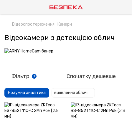
Відеоспостереження
Камери
Відеокамери з детекцією облич
Фільтр
Спочатку дешевше
1
Розумна аналітика
виявлення облич