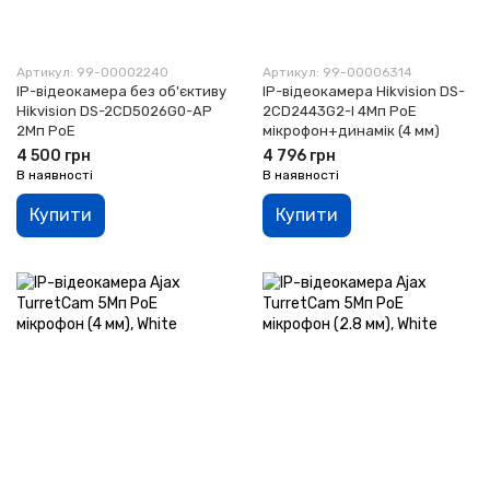
Артикул: 99-00002240
Артикул: 99-00006314
IP-відеокамера без об'єктиву
IP-відеокамера Hikvision DS-
Hikvision DS-2CD5026G0-AP
2CD2443G2-I 4Мп PoE
2Мп PoE
мікрофон+динамік (4 мм)
4 500 грн
4 796 грн
В наявності
В наявності
Купити
Купити