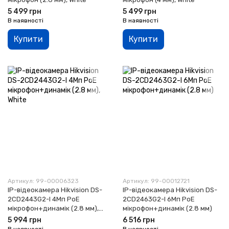
5 499 грн
5 499 грн
В наявності
В наявності
Купити
Купити
Артикул: 99-00006323
Артикул: 99-00012721
IP-відеокамера Hikvision DS-
IP-відеокамера Hikvision DS-
2CD2443G2-I 4Мп PoE
2CD2463G2-I 6Мп PoE
мікрофон+динамік (2.8 мм),
мікрофон+динамік (2.8 мм)
White
5 994 грн
6 516 грн
В наявності
В наявності