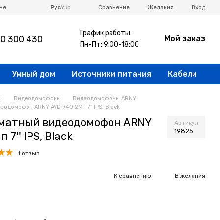
Сравнение
не
Рус
Укр
Желания
Вход
График работы:
0 300 430
Мой заказ
Пн-Пт: 9:00-18:00
Умный дом
Источники питания
Кабели
ы
Видеодомофоны
Видеодомофоны ARNY
одомофон ARNY AVD-740 2Мп 7'' IPS, Black
матный видеодомофон ARNY
Артикул
19825
7'' IPS, Black
1 отзыв
н
К сравнению
В желания