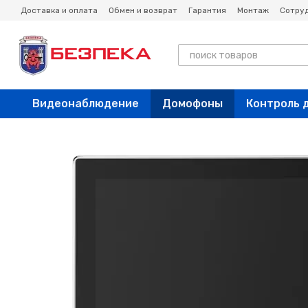
Перейти к основному контенту
Доставка и оплата
Обмен и возврат
Гарантия
Монтаж
Сотру
Новости
Блог
Видеонаблюдение
Домофоны
Контроль 