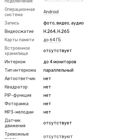
подключения
Операционная
Android
система
Запись
фото, видео, аудио
Видеосжатие
H.264, H.265
Карты памяти
до 64 ГБ
Встроенное
отсутствует
хранилище
Интерком
до 4 мониторов
Тип интеркома
параллельный
Автоответчик
нет
Квадратор
нет
PIP-функция
нет
Фоторамка
нет
MP3-мелодии
нет
Датчик
отсутствует
движения
Тревожные
отсутствуют