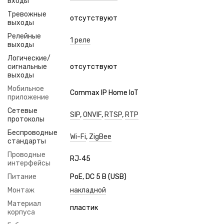
входы
Тревожные
отсутствуют
выходы
Релейные
1 реле
выходы
Логические/
сигнальные
отсутствуют
выходы
Мобильное
Commax IP Home IoT
приложение
Сетевые
SIP
,
ONVIF
,
RTSP
,
RTP
протоколы
Беспроводные
Wi-Fi
,
ZigBee
стандарты
Проводные
RJ‑45
интерфейсы
Питание
PoE, DC 5 В (USB)
Монтаж
накладной
Материал
пластик
корпуса