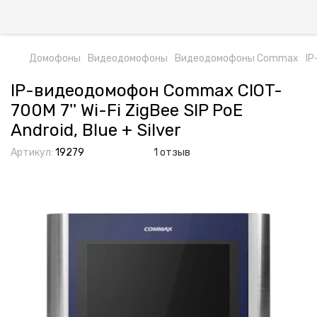
Домофоны
Видеодомофоны
Видеодомофоны Commax
IP
IP-видеодомофон Commax CIOT-
700M 7'' Wi-Fi ZigBee SIP PoE
Android, Blue + Silver
Артикул:
19279
1 отзыв