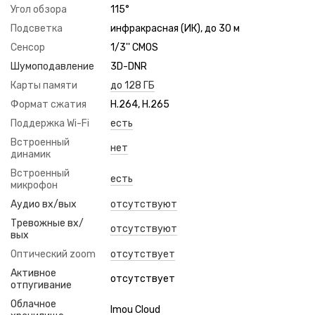
Угол обзора
115°
Подсветка
инфракрасная (ИК), до 30 м
Сенсор
1/3'' CMOS
Шумоподавление
3D-DNR
Карты памяти
до 128 ГБ
Формат сжатия
H.264, H.265
Поддержка Wi-Fi
есть
Встроенный
нет
динамик
Встроенный
есть
микрофон
Аудио вх/вых
отсутствуют
Тревожные вх/
отсутствуют
вых
Оптический zoom
отсутствует
Активное
отсутствует
отпугивание
Облачное
Imou Cloud