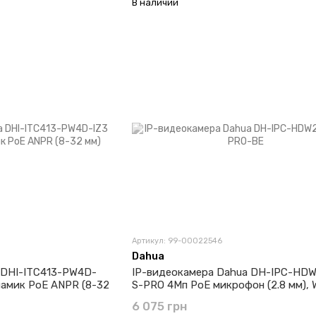
В наличии
Артикул: 99-00022546
Dahua
 DHI-ITC413-PW4D-
IP-видеокамера Dahua DH-IPC-HD
амик PoE ANPR (8-32
S-PRO 4Мп PoE микрофон (2.8 мм), 
6 075 грн