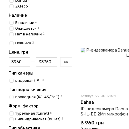
Dahua
7
ZKTeco
1
Наличие
В наличии
6
Ожидается
1
Нет в наличии
2
Новинка
2
Цена, грн
От Цена, грн
До Цена, грн
OK
Тип камеры
цифровая (IP)
8
Тип подключения
Артикул: 99-00021511
проводная (RJ-45/PoE)
8
Dahua
Форм-фактор
IP-видеокамера Dahu
турельная (turret)
6
S-IL-BE 2Мп микрофон (
цилиндрическая (bullet)
2
3 960 грн
Тип объектива
В наличии