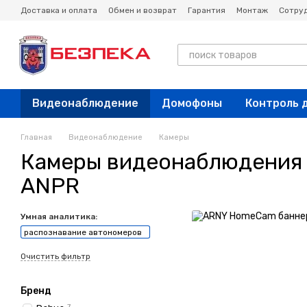
Перейти к основному контенту
Доставка и оплата
Обмен и возврат
Гарантия
Монтаж
Сотру
Новости
Блог
Видеонаблюдение
Домофоны
Контроль 
Главная
Видеонаблюдение
Камеры
Камеры видеонаблюдения
ANPR
Умная аналитика:
распознавание автономеров
Очистить фильтр
Бренд