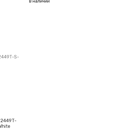
В наличии
W2449T-
White