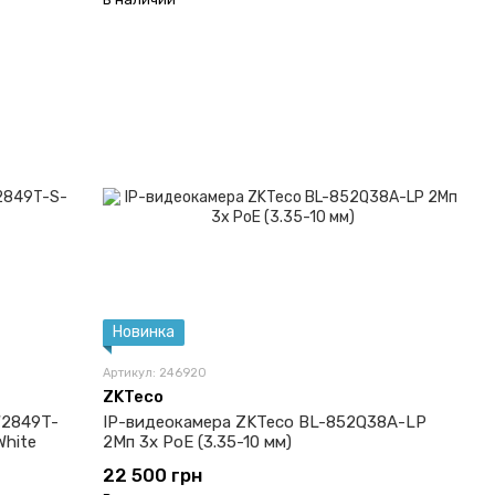
Новинка
Артикул: 246920
ZKTeco
W2849T-
IP-видеокамера ZKTeco BL-852Q38A-LP
White
2Мп 3x PoE (3.35-10 мм)
22 500 грн