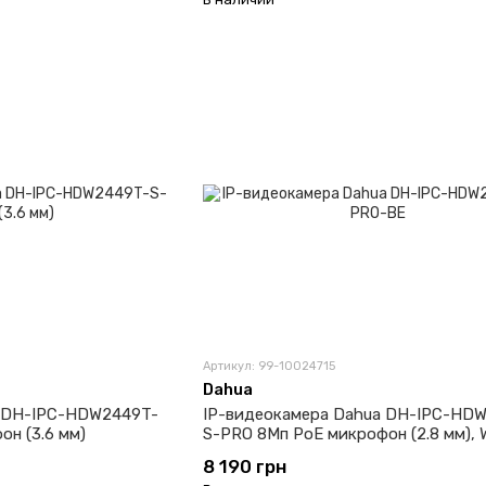
Артикул: 99-10024715
Dahua
a DH-IPC-HDW2449T-
IP-видеокамера Dahua DH-IPC-HD
н (3.6 мм)
S-PRO 8Мп PoE микрофон (2.8 мм), 
8 190 грн