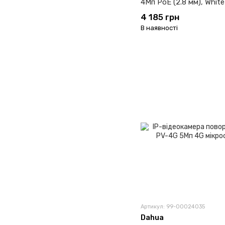
4Мп PoE (2.8 мм), White
4 185 грн
В наявності
Артикул: 99-00024035
Dahua