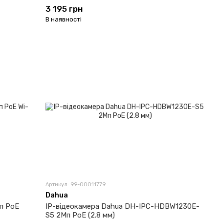
3 195 грн
В наявності
Артикул: 99-00011779
Dahua
п PoE
IP-відеокамера Dahua DH-IPC-HDBW1230E-
S5 2Мп PoE (2.8 мм)