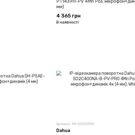
PT1439H-PV 4Мп PoE мікрофон+дина
мм)
4 365 грн
В наявності
Артикул: 99-00023174
Dahua