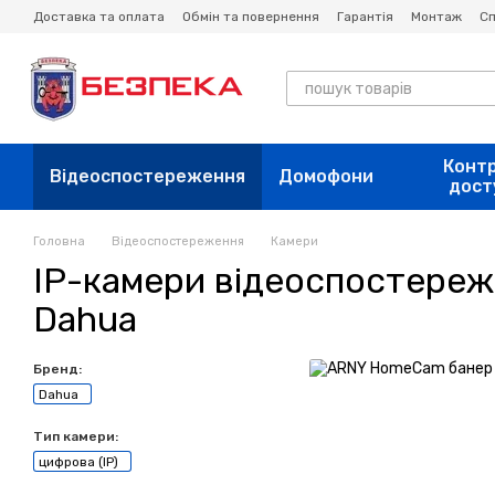
Перейти до основного контенту
Доставка та оплата
Обмін та повернення
Гарантія
Монтаж
Сп
Конт
Відеоспостереження
Домофони
дост
Головна
Відеоспостереження
Камери
IP-камери відеоспостере
Dahua
Бренд:
Dahua
Тип камери:
цифрова (IP)