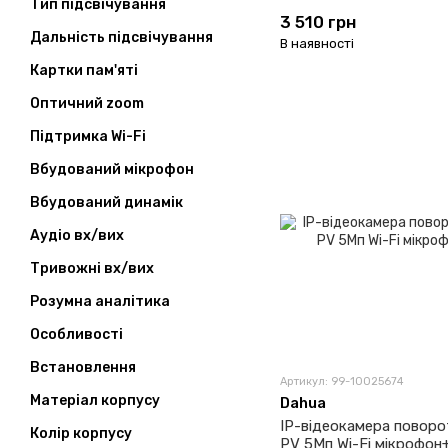
Тип підсвічування
3 510 грн
Дальність підсвічування
В наявності
Картки пам'яті
Оптичний zoom
Підтримка Wi-Fi
Вбудований мікрофон
Вбудований динамік
Аудіо вх/вих
Тривожні вх/вих
Розумна аналітика
Особливості
Встановлення
Артикул: 99-10025674
Матеріал корпусу
Dahua
IP-відеокамера повор
Колір корпусу
PV 5Мп Wi-Fi мікрофон+