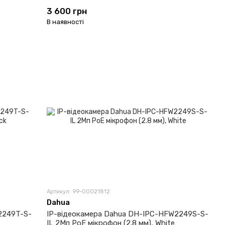
3 600 грн
В наявності
Артикул: 99-00021812
Dahua
2249T-S-
IP-відеокамера Dahua DH-IPC-HFW2249S-S-
IL 2Мп PoE мікрофон (2.8 мм), White