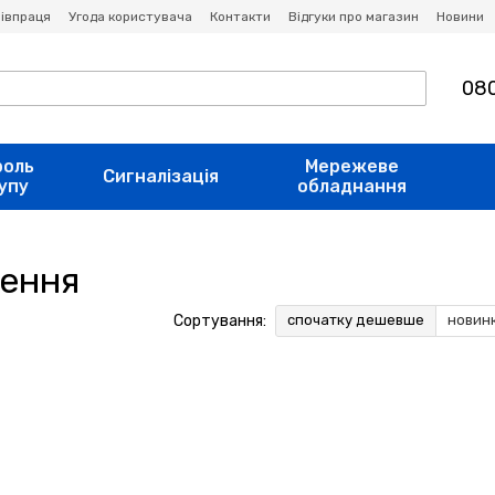
івпраця
Угода користувача
Контакти
Відгуки про магазин
Новини
080
роль
Мережеве
Сигналізація
упу
обладнання
ження
Сортування:
спочатку дешевше
новин