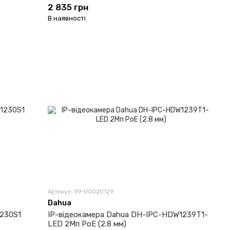
2 835 грн
В наявності
Артикул: 99-00020129
Dahua
230S1
IP-відеокамера Dahua DH-IPC-HDW1239T1-
LED 2Мп PoE (2.8 мм)