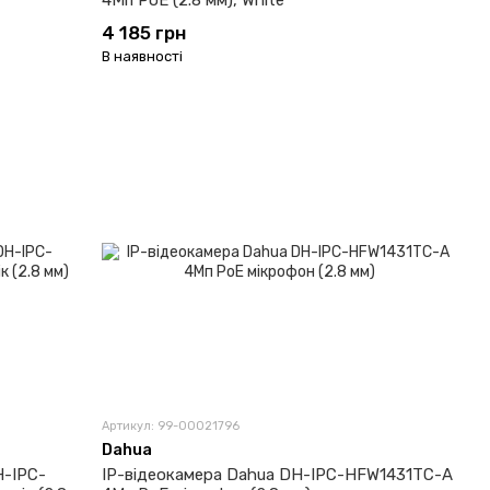
4Мп PoE (2.8 мм), White
4 185 грн
В наявності
Артикул: 99-00021796
Dahua
H-IPC-
IP-відеокамера Dahua DH-IPC-HFW1431TC-A