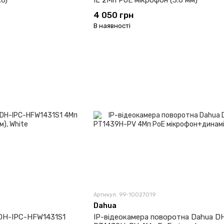
.6)
IL 2Мп PoE мікрофон (3.6 мм)
4 050 грн
В наявності
Артикул: 99-10027019
Dahua
 DH-IPC-HFW1431S1
IP-відеокамера поворотна Dahua D