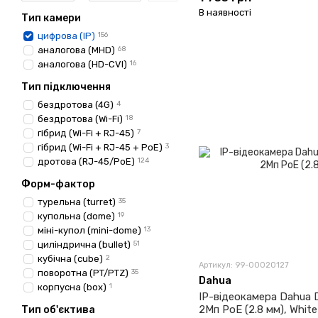
В наявності
Тип камери
цифрова (IP)
156
аналогова (MHD)
68
аналогова (HD-CVI)
16
Тип підключення
бездротова (4G)
4
бездротова (Wi-Fi)
18
гібрид (Wi-Fi + RJ-45)
7
гібрид (Wi-Fi + RJ-45 + PoE)
3
дротова (RJ-45/PoE)
124
Форм-фактор
турельна (turret)
35
купольна (dome)
19
міні-купол (mini-dome)
13
циліндрична (bullet)
51
кубічна (cube)
2
Артикул: 99-00020127
поворотна (PT/PTZ)
35
Dahua
корпусна (box)
1
IP-відеокамера Dahua
2Мп PoE (2.8 мм), White
Тип об'єктива