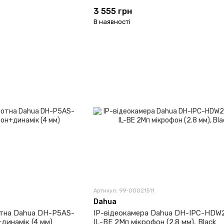
3 555 грн
В наявності
Артикул: 99-00021511
Dahua
отна Dahua DH-P5AS-
IP-відеокамера Dahua DH-IPC-HDW
динамік (4 мм)
IL-BE 2Мп мікрофон (2.8 мм), Black