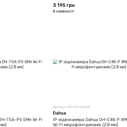
3 195 грн
В наявності
Артикул: 99-00020244
Dahua
DH-T5A-PV 5Мп Wi-Fi
IP-відеокамера Dahua DH-C4K-P 4М
 мм)
Wi-Fi мікрофон+динамік (2.8 мм)