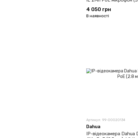
IL 2Мп PoE мікрофон (3
4 050 грн
В наявності
Артикул: 99-00020134
Dahua
IP-відеокамера Dahua