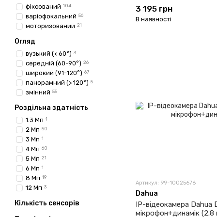
фіксований
104
3 195 грн
варіофокальний
56
В наявності
моторизований
21
Огляд
вузький (< 60°)
3
середній (60-90°)
26
широкий (91-120°)
67
панорамний (> 120°)
5
змінний
55
Роздільна здатність
1.3 Мп
1
2 Мп
50
3 Мп
1
4 Мп
60
5 Мп
21
6 Мп
1
8 Мп
19
Артикул: 99-10025676
12 Мп
3
Dahua
Кількість сенсорів
IP-відеокамера Dahua 
мікрофон+динамік (2.8