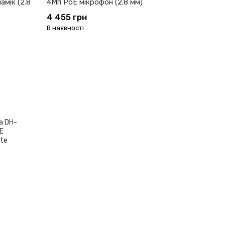
мік (2.8
4Мп PoE мікрофон (2.8 мм)
4 455 грн
В наявності