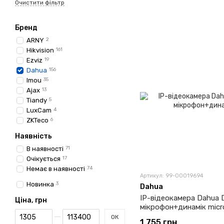
Очистити фільтр
Бренд
ARNY
2
Hikvision
161
Ezviz
19
Dahua
156
Imou
35
Ajax
13
Tiandy
5
LuxCam
4
ZKTeco
6
Наявність
В наявності
71
Очікується
17
Немає в наявності
74
Артикул: 99-00019694
Новинка
3
Dahua
IP-відеокамера Dahua 
Ціна, грн
мікрофон+динамік mic
Від Ціна, грн
До Ціна, грн
ОК
1 755 грн