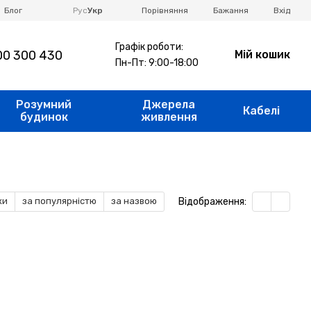
Порівняння
Блог
Рус
Укр
Бажання
Вхід
Графік роботи:
0 300 430
Мій кошик
Пн-Пт: 9:00-18:00
Розумний
Джерела
Кабелі
будинок
живлення
Відображення:
ки
за популярністю
за назвою