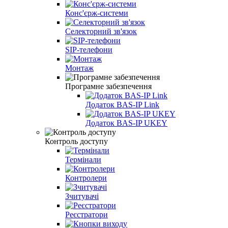
Конс'єрж-системи
Селекторний зв'язок
SIP‑телефони
Монтаж
Програмне забезпечення
Додаток BAS-IP Link
Додаток BAS-IP UKEY
Контроль доступу
Термінали
Контролери
Зчитувачі
Реєстратори