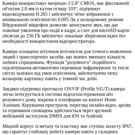
Камера використовує матрицю 1/2.8'' CMOS, має фіксований
об'єктив 2.8 мм із кутом огляду 103°, підтримує
відеокодування H.265 і забезпечує чітке зображення з
мінімальною освітленістю 0.005 Лк у кольоровому режимі.
Вбудований мікрофон дозволяє записувати звук, що дає
повніше уявлення про події в кадрі, а слот для microSD-карти
обсягом до 256 ГБ забезпечує локальне зберігання відео без
необхідності використання відеореєстратора.
Камера оснащена штучним інтелектом для точного виявлення
людей і транспортних засобів, що значно зменшує кількість
хибних спрацювань. Функція "розумного" подвійного
підсвічування автоматично перемикає інфрачервоне та тепле
світло залежно від умов освітлення, забезпечуючи чітку
кольорову картинку навіть у темний час доби.
Завдяки підтримці протоколу ONVIF (Profile S/G/T) камера
легко інтегрується в системи відеоспостереження або
розумного дому, зокрема в платформи на кшталт Home
Assistant. Керування пристроєм, перегляд онлайн-відео, архіву
та отримання сповіщень здійснюється через зручний
мобільний застосунок DMSS для iOS та Android.
Міцний корпус із металу та пластику має ступінь захисту IP67,
що гарантує стабільну роботу камери навіть у складних