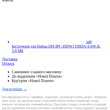
Файли
pdf
Інструкція для Dahua DH-IPC-HDW1339DA-SAW-IL
3.8 МБ
Доставка
Оплата
Самовивіз з нашого магазину
До відділення «Нової Пошти»
Кур'єром «Нової Пошти»
Докладніше →
Вся інформація взята з офіційних, відкритих і загальнодоступних джерел. Звертаємо
вашу увагу, що виробник може в будь-який момент змінити параметри товару,
комплект поставки або зовнішній вигляд. При купівлі товару уточнюйте усі важливі
для вас параметри: комплект поставки, зовнішній вигляд і термін гарантії у продавця.