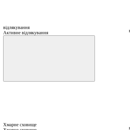
відлякування
Активне відлякування
Хмарне сховище
Хмарне сховище