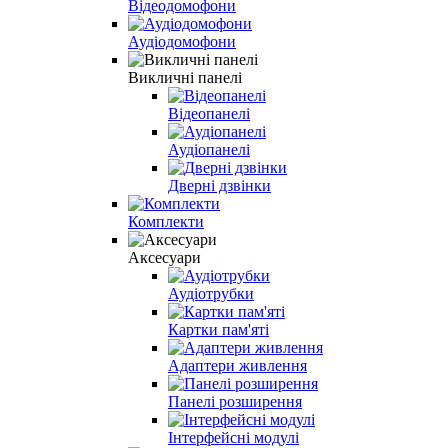
Відеодомофони
Аудіодомофони
Викличні панелі
Відеопанелі
Аудіопанелі
Дверні дзвінки
Комплекти
Аксесуари
Аудіотрубки
Картки пам'яті
Адаптери живлення
Панелі розширення
Інтерфейсні модулі