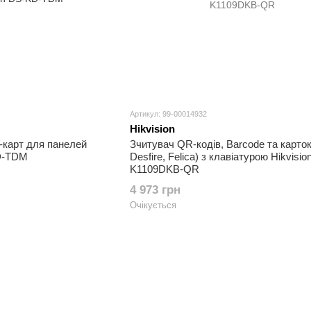
Артикул: 99-00014932
Hikvision
-карт для панелей
Зчитувач QR-кодів, Barcode та карток 
KD-TDM
Desfire, Felica) з клавіатурою Hikvisio
K1109DKB-QR
4 973 грн
Очікується