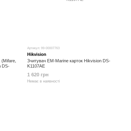
Артикул: 99-00007763
Hikvision
(Mifare,
Зчитувач EM-Marine карток Hikvision DS-
n DS-
K1107AE
1 620 грн
Немає в наявності