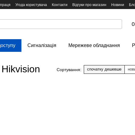
впраця
Угода користувача
Контакти
Відгуки про магазин
Новини
Бло
0
доступу
Сигналізація
Мережеве обладнання
Р
Hikvision
спочатку дешевше
нов
Сортування: