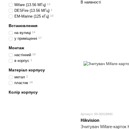
В наявності
Mifare (13.56 МГц)
13
DESFire (13.56 МГц)
1
EM-Marine (125 кГц)
10
Встановлення
на вулиці
14
у приміщенні
17
Монтаж
настінний
16
в корпус
1
Матеріал корпусу
метал
2
пластик
16
Колір корпусу
Артикул: 99-00018890
Hikvision
Зчитувач Mifare-карток