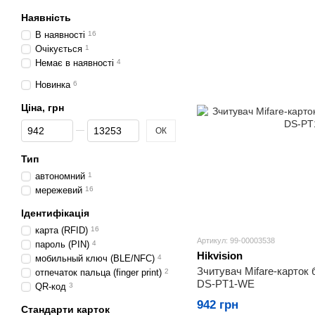
Наявність
В наявності
16
Очікується
1
Немає в наявності
4
Новинка
6
Ціна, грн
Від Ціна, грн
До Ціна, грн
ОК
Тип
автономний
1
мережевий
16
Ідентифікація
карта (RFID)
16
Артикул: 99-00003538
пароль (PIN)
4
Hikvision
мобильный ключ (BLE/NFC)
4
Зчитувач Mifare-карток 
отпечаток пальца (finger print)
2
DS-PT1-WE
QR-код
3
942 грн
Стандарти карток