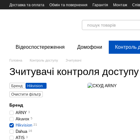
Перейти до основного контенту
Доставка та оплата
Обмін та повернення
Гарантія
Монтаж
Спі
Відеоспостереження
Домофони
Контроль 
Головна
Контроль доступу
Зчитувачі
Зчитувачі контроля доступу 
Бренд:
Hikvision
Очистити фільтр
Бренд
ARNY
3
Akuvox
5
Hikvision
21
Dahua
16
ATIS
3