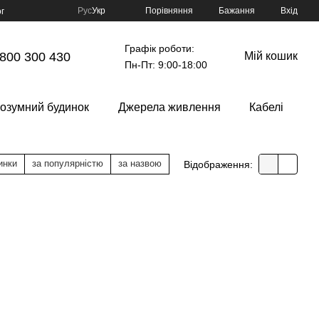
Порівняння
Рус
Укр
Бажання
Вхід
г
Графік роботи:
800 300 430
Мій кошик
Пн-Пт: 9:00-18:00
озумний будинок
Джерела живлення
Кабелі
инки
за популярністю
за назвою
Відображення: