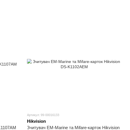
Артикул: 99-00016133
Hikvision
-K1107AM
Зчитувач EM-Marine та Mifare-карток Hikvision