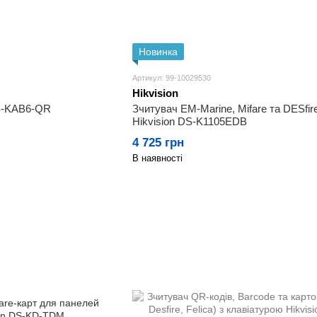
Новинка
Артикул: 99-10029530
Hikvision
S-KAB6-QR
Зчитувач EM-Marine, Mifare та DESfir
Hikvision DS-K1105EDB
4 725 грн
В наявності