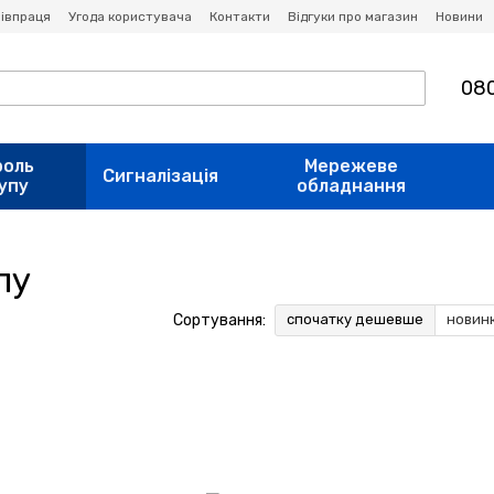
івпраця
Угода користувача
Контакти
Відгуки про магазин
Новини
080
роль
Мережеве
Сигналізація
упу
обладнання
пу
Сортування:
спочатку дешевше
новин