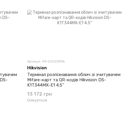
Артикул: 99-00023996
Hikvision
итувачем
Термінал розпізнавання облич зі зчитувачем
 DS-
Mifare-карт та QR-кодів Hikvision DS-
K1T344MX-E1 4.5''
13 172 грн
Очікується