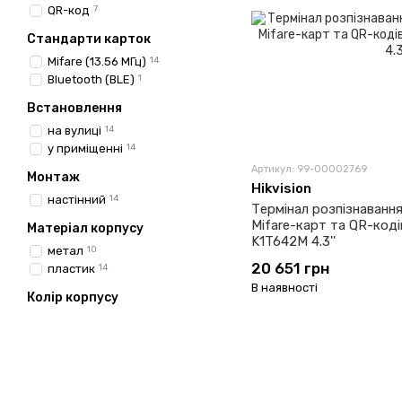
QR-код
7
Стандарти карток
Mifare (13.56 МГц)
14
Bluetooth (BLE)
1
Встановлення
на вулиці
14
у приміщенні
14
Артикул: 99-00002769
Монтаж
Hikvision
настінний
14
Термінал розпізнавання
Mifare-карт та QR-кодів
Матеріал корпусу
K1T642M 4.3''
метал
10
20 651 грн
пластик
14
В наявності
Колір корпусу