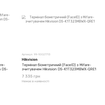
Артикул: 99-10027713
Hikvision
re-
Термінал біометричний (FaceID) з Mifare-
n DS-
зчитувачем Hikvision DS-K1T323MBWX-QRE1
7 335 грн
Немає в наявності