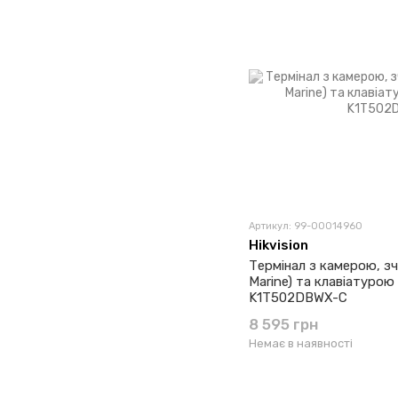
Артикул: 99-00014960
Hikvision
Термінал з камерою, зч
Marine) та клавіатурою 
K1T502DBWX-C
8 595 грн
Немає в наявності