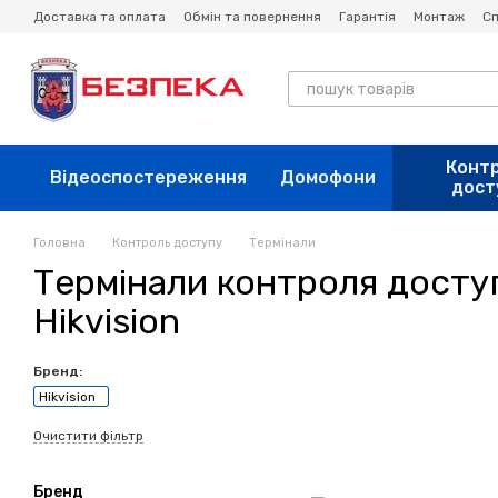
Перейти до основного контенту
Доставка та оплата
Обмін та повернення
Гарантія
Монтаж
Сп
Конт
Відеоспостереження
Домофони
дост
Головна
Контроль доступу
Термінали
Термінали контроля досту
Hikvision
Бренд:
Hikvision
Очистити фільтр
Бренд