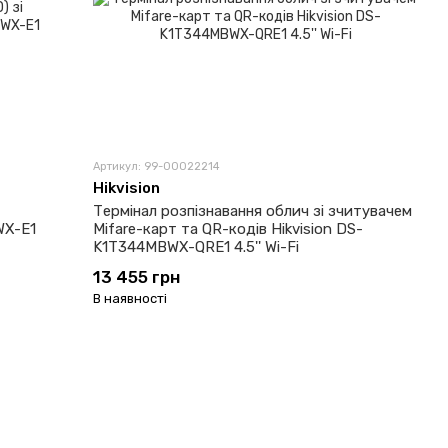
Артикул: 99-00022214
Hikvision
Термінал розпізнавання облич зі зчитувачем
WX-E1
Mifare-карт та QR-кодів Hikvision DS-
K1T344MBWX-QRE1 4.5'' Wi-Fi
13 455 грн
В наявності