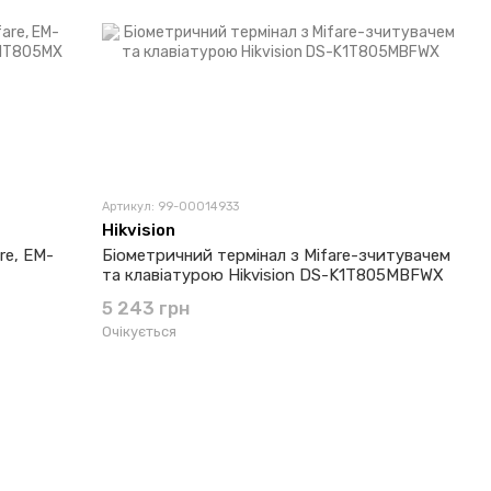
Артикул: 99-00014933
Hikvision
re, EM-
Біометричний термінал з Mifare-зчитувачем
та клавіатурою Hikvision DS-K1T805MBFWX
5 243 грн
Очікується