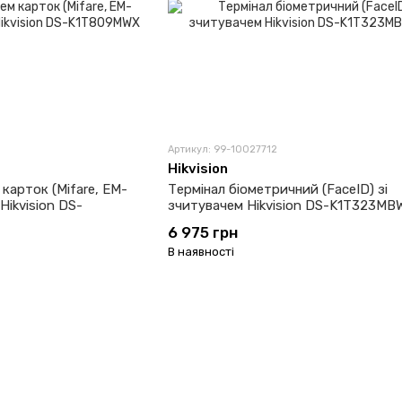
Артикул: 99-10027712
Hikvision
 карток (Mifare, EM-
Термінал біометричний (FaceID) зі
Hikvision DS-
зчитувачем Hikvision DS-K1T323MB
6 975 грн
В наявності