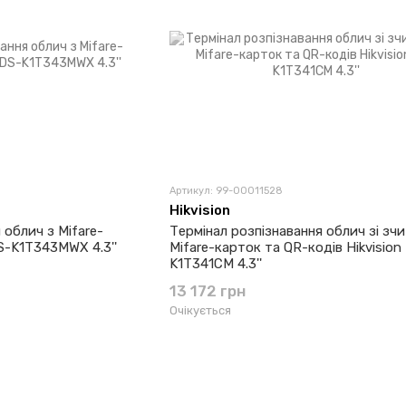
Артикул: 99-00011528
Hikvision
 облич з Mifare-
Термінал розпізнавання облич зі зч
S-K1T343MWX 4.3''
Mifare-карток та QR-кодів Hikvision
K1T341CM 4.3''
13 172 грн
Очікується