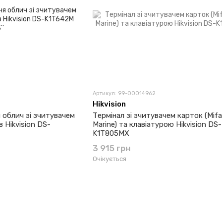
Артикул: 99-00014962
Hikvision
 облич зі зчитувачем
Термінал зі зчитувачем карток (Mifa
 Hikvision DS-
Marine) та клавіатурою Hikvision DS-
K1T805MX
3 915 грн
Очікується