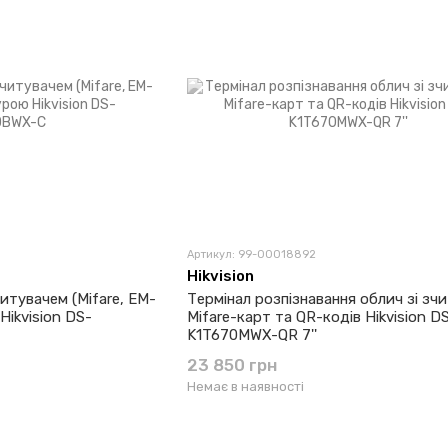
Артикул: 99-00018892
Hikvision
итувачем (Mifare, EM-
Термінал розпізнавання облич зі зч
Hikvision DS-
Mifare-карт та QR-кодів Hikvision D
K1T670MWX-QR 7''
23 850 грн
Немає в наявності