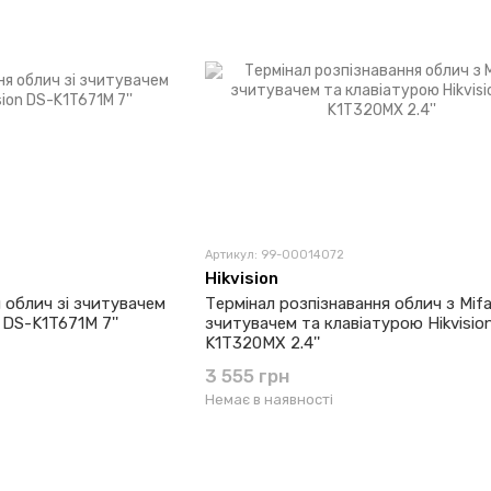
Артикул: 99-00014072
Hikvision
 облич зі зчитувачем
Термінал розпізнавання облич з Mifa
 DS-K1T671M 7''
зчитувачем та клавіатурою Hikvisio
K1T320MX 2.4''
3 555 грн
Немає в наявності