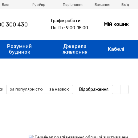
Порівняння
Блог
Рус
Укр
Бажання
Вхід
Графік роботи:
0 300 430
Мій кошик
Пн-Пт: 9:00-18:00
Розумний
Джерела
Кабелі
будинок
живлення
Відображення:
ки
за популярністю
за назвою