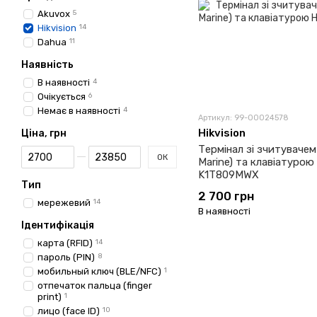
Akuvox
5
Hikvision
14
Dahua
11
Наявність
В наявності
4
Очікується
6
Немає в наявності
4
Артикул: 99-00024578
Hikvision
Ціна, грн
Термінал зі зчитувачем
Від Ціна, грн
До Ціна, грн
ОК
Marine) та клавіатурою 
K1T809MWX
Тип
2 700 грн
мережевий
14
В наявності
Ідентифікація
карта (RFID)
14
пароль (PIN)
8
мобильный ключ (BLE/NFC)
1
отпечаток пальца (finger
print)
1
лицо (face ID)
10