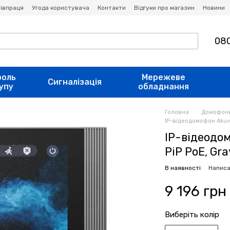
івпраця
Угода користувача
Контакти
Відгуки про магазин
Новини
080
роль
Мережеве
Сигналізація
упу
обладнання
Головна
Домофон
IP-відеодомофон Akuvox
IP-відеодом
PiP PoE, Gra
В наявності
Написа
9 196 грн
Виберіть колір