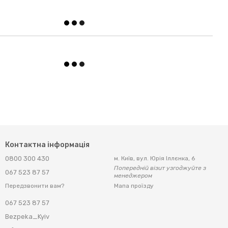
Контактна інформація
0800 300 430
м. Київ, вул. Юрія Іллєнка, 6
Попередній візит узгоджуйте з
067 523 87 57
менеджером
Мапа проїзду
Передзвонити вам?
067 523 87 57
Bezpeka_Kyiv