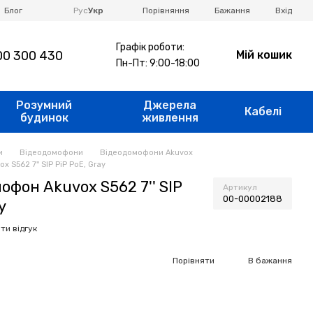
Порівняння
Блог
Рус
Укр
Бажання
Вхід
Графік роботи:
0 300 430
Мій кошик
Пн-Пт: 9:00-18:00
Розумний
Джерела
Кабелі
будинок
живлення
и
Відеодомофони
Відеодомофони Akuvox
 S562 7'' SIP PiP PoE, Gray
офон Akuvox S562 7'' SIP
Артикул
00-00002188
y
ти відгук
Порівняти
В бажання