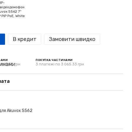
В кредит
Замовити швидко
НАМИ
ПОКУПКА ЧАСТИНАМИ
 065.33 грн
3 платежі по 3 065.33 грн
лата
 для Akuvox S562