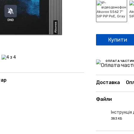
Купити
ОПЛАТА ЧАСТИ
3 платежі по 3
тар
Доставка
Оп
Файли
Інструкція
383 КБ
PDF